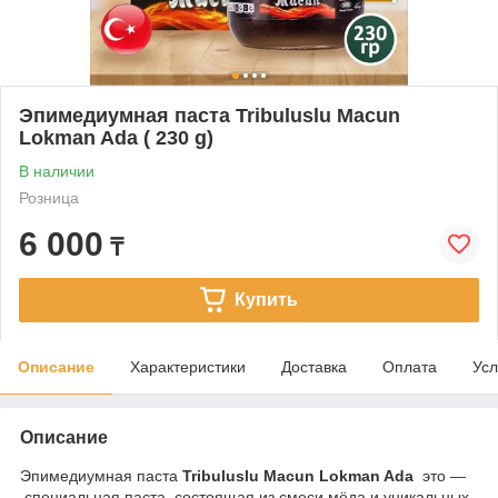
Эпимедиумная паста Tribuluslu Macun
Lokman Ada ( 230 g)
В наличии
Розница
6 000
₸
Купить
Описание
Характеристики
Доставка
Оплата
Усл
Описание
Эпимедиумная паста
Tribuluslu Macun Lokman Ada
это —
специальная паста, состоящая из смеси мёда и уникальных