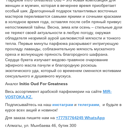
женщин и мужчин, которая в вечернее время приобретает
особый шик. Драгоценный подарок талантливых восточных
мастеров переливается самыми яркими и сочными красками
в холодное время года, оставляя после себя пряный привкус
непостижимой тайны. Весна, зима или осень – стильные духи
не теряют своей актуальности в любую погоду, окружая
обладателя незримой аурой шелковистой мягкости и тонкого
тепла. Первые минуты парфюма раскрывают интригующую
прохладу лаванды, соблазнительную мягкость мускатного
ореха и волнующую пряность благородного шафрана.
Сердце букета излучает медово-травяное очарование
эфирного масла пачули и благородную роскошь
экзотического уда, который со временем сменился мотивами
сексуального и душевного мускуса.
Аналог
Initio Oud For Greatness
Весь ассортимент арабской парфюмерии на сайте
MIR-
VOSTOKA.KZ.
Подписывайтесь на наш
инстаграм
и
телеграмм
, и будьте в
курсе всех акций и новинок!
Для заказа пишите нам на
+77757764245 WhatsApp
г.Алматы, ул. Мынбаева 46, бутик 300