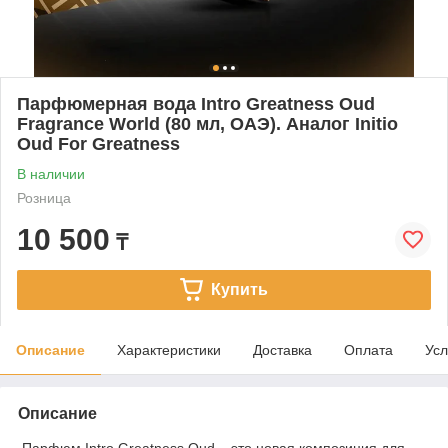
Парфюмерная вода Intro Greatness Oud
Fragrance World (80 мл, ОАЭ). Аналог Initio
Oud For Greatness
В наличии
Розница
10 500
₸
Купить
Описание
Характеристики
Доставка
Оплата
Усл
Описание
Парфюм Intro Greatness Oud – это новая композиция для