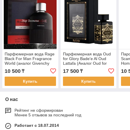
Парфюмерная вода Rage
Парфюмерная вода Oud
Пар
Black For Man Fragrance
for Glory Bade'e Al Oud
Scan
World (аналог Givenchy
Lattafa (Аналог Oud for
Homm
Gentleman, 100 мл, ОАЭ)
Greatness Initio Parfums
(100
10 500
17 500
10 
₸
₸
Prives)
Купить
Купить
О нас
Рейтинг не сформирован
Менее 5 отзывов за последний год
Работает с 18.07.2014