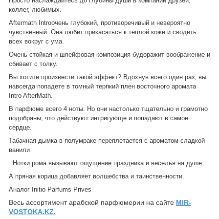
Просто наслаждайтесь до глубины души в компании друзей,
коллег, любимых.
Aftermath Introочень глубокий, противоречивый и невероятно
чувственный.
Она любит прикасаться к теплой коже и сводить
всех вокруг с ума.
Очень стойкая и шлейфовая композиция будоражит воображение и
сбивает с толку.
Вы хотите произвести такой эффект?
Вдохнув всего один раз, вы
навсегда попадете в томный терпкий плен восточного аромата
Intro AfterMath.
В парфюме всего 4 ноты.
Но они настолько тщательно и грамотно
подобраны, что действуют интригующе и попадают в самое
сердце.
Табачная дымка в полумраке переплетается с ароматом сладкой
ванили
.
Нотки рома вызывают ощущение праздника и веселья на душе.
А пряная корица добавляет волшебства и таинственности.
Аналог
Initio Parfums Prives
Весь ассортимент арабской парфюмерии на сайте
MIR-
VOSTOKA.KZ.