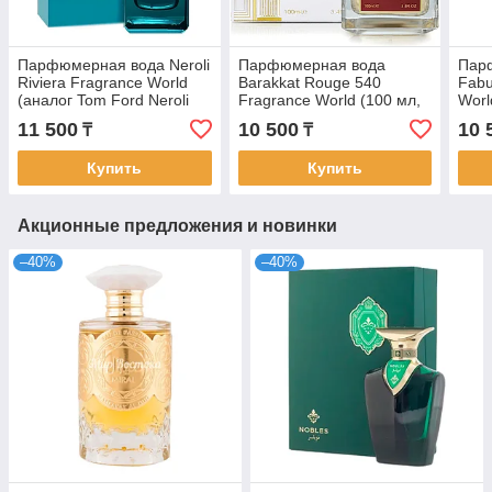
Парфюмерная вода Neroli
Парфюмерная вода
Пар
Riviera Fragrance World
Barakkat Rouge 540
Fabu
(аналог Tom Ford Neroli
Fragrance World (100 мл,
Worl
Portofino, 80 мл, ОАЭ)
ОАЭ). Аналог Baccarat
11 500
10 500
10 
₸
₸
Rouge 540 Maison
Купить
Купить
Акционные предложения и новинки
–40%
–40%