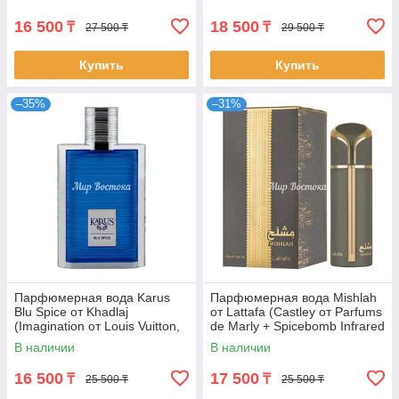
16 500
18 500
₸
₸
27 500 ₸
29 500 ₸
Купить
Купить
–35%
–31%
Парфюмерная вода Karus
Парфюмерная вода Mishlah
Blu Spice от Khadlaj
от Lattafa (Castley от Parfums
(Imagination от Louis Vuitton,
de Marly + Spicebomb Infrared
100 мл)
от Viktor&Rolf, 100 мл)
В наличии
В наличии
16 500
17 500
₸
₸
25 500 ₸
25 500 ₸