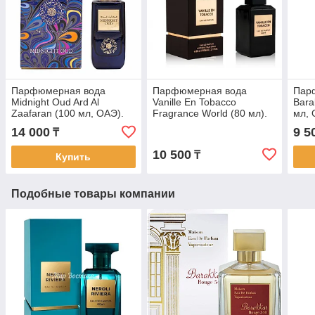
Парфюмерная вода
Парфюмерная вода
Пар
Midnight Oud Ard Al
Vanille En Tobacco
Bara
Zaafaran (100 мл, ОАЭ).
Fragrance World (80 мл).
мл, 
Аналог Interlude Man
Аналог Tom Ford Tobacco
Roug
14 000
9 5
₸
Amouage
Vanille
Kurk
10 500
₸
Купить
Подобные товары компании