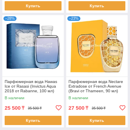
Купить
Купить
–28%
–23%
Парфюмерная вода Hawas
Парфюмерная вода Nectare
Ice от Rasasi (Invictus Aqua
Extradose от French Avenue
2018 от Rabanne, 100 мл)
(Bravi от Thameen, 90 мл)
В наличии
В наличии
25 500
27 500
₸
₸
35 500 ₸
35 500 ₸
Купить
Купить