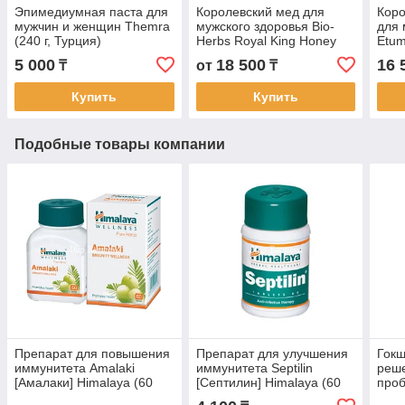
Эпимедиумная паста для
Королевский мед для
Коро
мужчин и женщин Themra
мужского здоровья Bio-
для 
(240 г, Турция)
Herbs Royal King Honey
Etum
Prof Secret Secret (300 г,
поте
5 000
18 500
16 
₸
от
₸
Малайзия)
Мала
Купить
Купить
Подобные товары компании
Препарат для повышения
Препарат для улучшения
Гокш
иммунитета Amalaki
иммунитета Septilin
реше
[Амалаки] Himalaya (60
[Септилин] Himalaya (60
проб
таблеток, Индия)
таблеток, Индия)
Hima