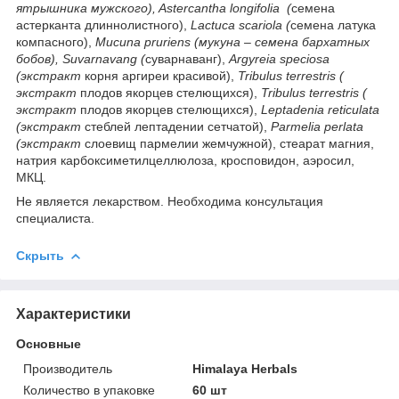
ятрышника мужского), Astercantha longifolia (
семена
астерканта длиннолистного),
Lactuca scariola (
семена латука
компасного),
Mucuna pruriens (мукуна – семена бархатных
бобов), Suvarnavang (
суварнаванг),
Argyreia speciosa
(экстракт
корня аргиреи красивой),
Tribulus terrestris (
экстракт
плодов якорцев стелющихся),
Tribulus terrestris (
экстракт
плодов якорцев стелющихся),
Leptadenia reticulata
(экстракт
стеблей лептадении сетчатой),
Parmelia perlata
(экстракт
слоевищ пармелии жемчужной), стеарат магния,
натрия карбоксиметилцеллюлоза, кросповидон, аэросил,
МКЦ.
Не является лекарством. Необходима консультация
специалиста.
Скрыть
Характеристики
Основные
Производитель
Himalaya Herbals
Количество в упаковке
60 шт