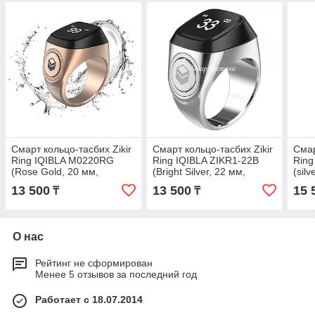
Смарт кольцо-тасбих Zikir
Смарт кольцо-тасбих Zikir
Смар
Ring IQIBLA M0220RG
Ring IQIBLA ZIKR1-22B
Ring
(Rose Gold, 20 мм,
(Bright Silver, 22 мм,
(sil
металл)
металл), зикрматик.
13 500
13 500
15 
₸
₸
О нас
Рейтинг не сформирован
Менее 5 отзывов за последний год
Работает с 18.07.2014