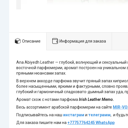
Описание
Информация для заказа
Ana Abiyedh Leather — глубокй, волнующий и сексуальн
восточной парфюмерии, аромат построен на уникальном з
пряными нюансами запах.
В верхнем аккорде парфюма звучит пряный запах киприол
более насыщенными, яркими и фактурными, словно прояв
глубокий и гармоничный сладковато-дымный запах уда, п
Аромат схож с нотами парфюма
Irish Leather Memo.
Весь ассортимент арабской парфюмерии на сайте
MIR-VO
Подписывайтесь на наш
инстаграм
и
телеграмм
, и будьт
Для заказа пишите нам на
+77757764245 WhatsApp