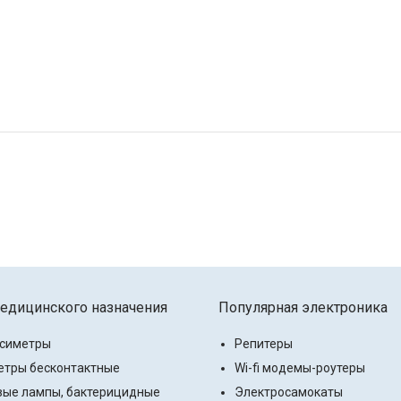
едицинского назначения
Популярная электроника
ксиметры
Репитеры
тры бесконтактные
Wi-fi модемы-роутеры
ые лампы, бактерицидные
Электросамокаты