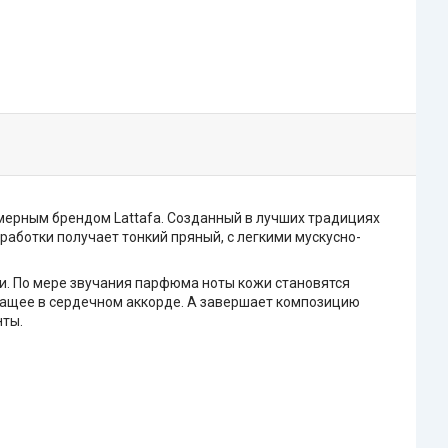
мерным брендом Lattafa. Созданный в лучших традициях
аботки получает тонкий пряный, с легкими мускусно-
и. По мере звучания парфюма ноты кожи становятся
чащее в сердечном аккорде. А завершает композицию
нты.