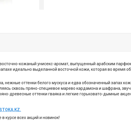
ый восточно-кожаный унисекс-аромат, выпущенный арабским парфю
апахе идеально выделанной восточной кожи, которая во время обр
а, нежные оттенки белого мускуса и едва обозначенный запах кож
ляясь сквозь пряно-специевое марево кардамона и шафрана, зву
ряно-древесные оттенки гваяка и легкие горьковато-дымные акце
STOKA.KZ.
е в курсе всех акций и новинок!