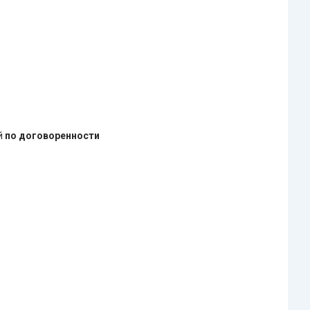
ей
по договоренности