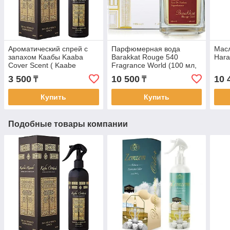
Ароматический спрей c
Парфюмерная вода
Масл
запахом Каабы Kaaba
Barakkat Rouge 540
Hara
Cover Scent ( Kaabe
Fragrance World (100 мл,
Ortusu Kokusu ), 400 мл,
ОАЭ). Аналог Baccarat
3 500
10 500
10 
₸
₸
Турция
Rouge 540 Maison
Купить
Купить
Подобные товары компании