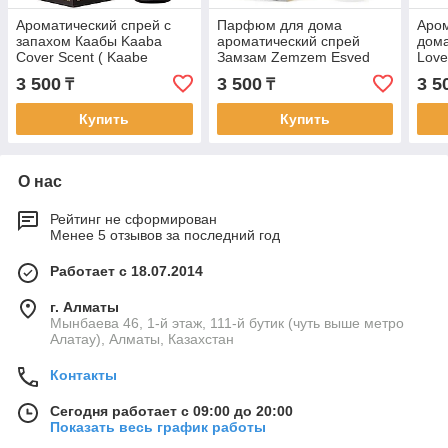
Ароматический спрей c
Парфюм для дома
Аром
запахом Каабы Kaaba
ароматический спрей
дома
Cover Scent ( Kaabe
Замзам Zemzem Esved
Love
Ortusu Kokusu ), 400 мл,
Bayramdan (400 мл,
Турц
3 500
3 500
3 5
₸
₸
Турция
Турция)
Купить
Купить
О нас
Рейтинг не сформирован
Менее 5 отзывов за последний год
Работает с 18.07.2014
г. Алматы
Мынбаева 46, 1-й этаж, 111-й бутик (чуть выше метро
Алатау), Алматы, Казахстан
Контакты
Сегодня работает с 09:00 до 20:00
Показать весь график работы