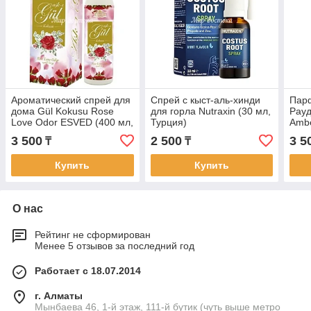
Ароматический спрей для
Спрей с кыст-аль-хинди
Пар
дома Gül Kokusu Rose
для горла Nutraxin (30 мл,
Рауд
Love Odor ESVED (400 мл,
Турция)
Ambe
Турция)
3 500
2 500
3 5
₸
₸
Купить
Купить
О нас
Рейтинг не сформирован
Менее 5 отзывов за последний год
Работает с 18.07.2014
г. Алматы
Мынбаева 46, 1-й этаж, 111-й бутик (чуть выше метро