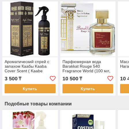
Ароматический спрей c
Парфюмерная вода
Масл
запахом Каабы Kaaba
Barakkat Rouge 540
Hara
Cover Scent ( Kaabe
Fragrance World (100 мл,
Ortusu Kokusu ), 400 мл,
ОАЭ). Аналог Baccarat
3 500
10 500
10 
₸
₸
Турция
Rouge 540 Maison
Купить
Купить
Подобные товары компании