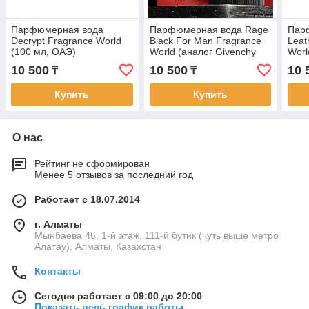
Парфюмерная вода
Парфюмерная вода Rage
Пар
Decrypt Fragrance World
Black For Man Fragrance
Leat
(100 мл, ОАЭ)
World (аналог Givenchy
Worl
Gentleman, 100 мл, ОАЭ)
10 500
10 500
10 
₸
₸
Купить
Купить
О нас
Рейтинг не сформирован
Менее 5 отзывов за последний год
Работает с 18.07.2014
г. Алматы
Мынбаева 46, 1-й этаж, 111-й бутик (чуть выше метро
Алатау), Алматы, Казахстан
Контакты
Сегодня работает с 09:00 до 20:00
Показать весь график работы