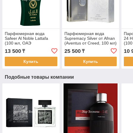
Парфюмерная вода
Парфюмерная вода
Пар
Safeer Al Noble Lattafa
Supremacy Silver от Afnan
24 H
(100 мл, ОАЭ
(Aventus от Creed, 100 мл)
(100
Анал
13 500
25 500
10 
₸
₸
Orhi
Купить
Купить
Подобные товары компании