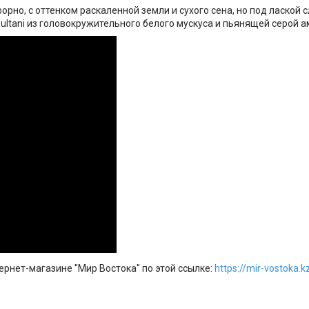
орно, с оттенком раскаленной земли и сухого сена, но под лаской
ltani из головокружительного белого мускуса и пьянящей серой а
рнет-магазине "Мир Востока" по этой ссылке:
https://mir-vostoka.