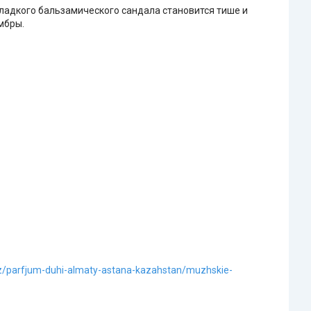
 сладкого бальзамического сандала становится тише и
мбры.
kz/parfjum-duhi-almaty-astana-kazahstan/muzhskie-