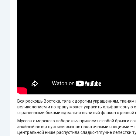
Вся роскошь Востока, тяга к дорогим украшениям, тканям
великолепием и по праву может украсить ольфакторную с
ограненными боками идеально вылитый флакон с резной 
Муссон с морского побережья приносит с собой брызги со
знойный ветер пустыни осыпает восточными специями — п
центральной нише распустила сладко-тягучие лепестки т