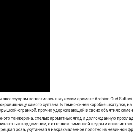
 и аксессуарам воплотилась в мужском аромате Arabian Oud Sultan
окровищницу самого султана. В темно-синей коробке шкатулке, н
крышкой-огранкой, прочно удерживающей в своих объятиях камен
чного танжерина, спелых ароматных ягод и долгожданную прохладу
икантным кардамоном, с оттенком лимонной цедры и эвкалиптовых
урецкая роза, укутанная в накрахмаленное полотно из невинной ф