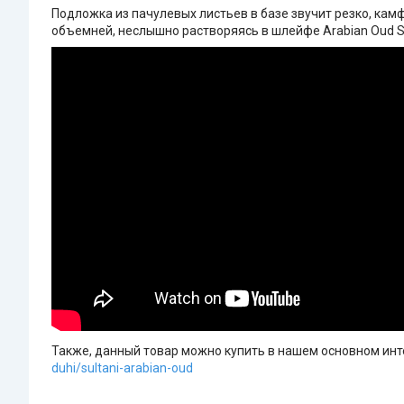
Подложка из пачулевых листьев в базе звучит резко, камф
объемней, неслышно растворяясь в шлейфе Arabian Oud Su
Также, данный товар можно купить в нашем основном инте
duhi/sultani-arabian-oud