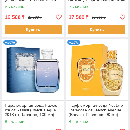
(Imagination от Louis Vuitton,
de Marly + Spicebomb Infrared
100 мл)
от Viktor&Rolf, 100 мл)
В наличии
В наличии
16 500
17 500
₸
₸
25 500 ₸
25 500 ₸
Купить
Купить
–28%
–23%
Парфюмерная вода Hawas
Парфюмерная вода Nectare
Ice от Rasasi (Invictus Aqua
Extradose от French Avenue
2018 от Rabanne, 100 мл)
(Bravi от Thameen, 90 мл)
В наличии
В наличии