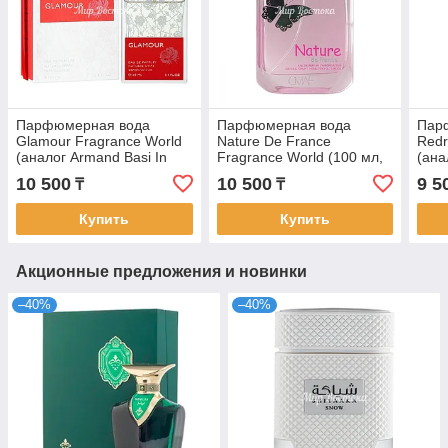
Парфюмерная вода
Парфюмерная вода
Пар
Glamour Fragrance World
Nature De France
Redr
(аналог Armand Basi In
Fragrance World (100 мл,
(ана
Red, 100 мл, ОАЭ)
ОАЭ)
For 
10 500
10 500
9 5
₸
₸
Купить
Купить
Акционные предложения и новинки
–40%
–40%