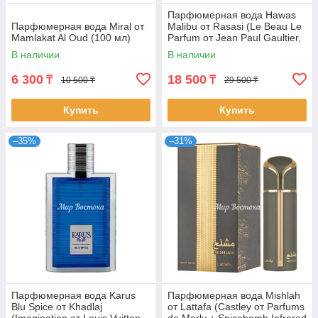
Парфюмерная вода Hawas
Парфюмерная вода Miral от
Malibu от Rasasi (Le Beau Le
Mamlakat Al Oud (100 мл)
Parfum от Jean Paul Gaultier,
100 мл)
В наличии
В наличии
6 300
18 500
₸
₸
10 500 ₸
29 500 ₸
Купить
Купить
–35%
–31%
Парфюмерная вода Karus
Парфюмерная вода Mishlah
Blu Spice от Khadlaj
от Lattafa (Castley от Parfums