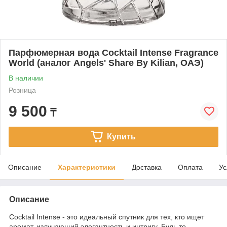
Парфюмерная вода Cocktail Intense Fragrance
World (аналог Angels' Share By Kilian, ОАЭ)
В наличии
Розница
9 500
₸
Купить
Описание
Характеристики
Доставка
Оплата
Ус
Описание
Cocktail Intense - это идеальный спутник для тех, кто ищет
аромат, излучающий элегантность и интригу. Будь то