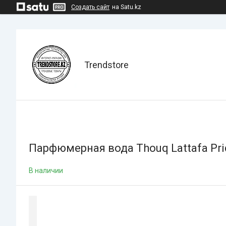
Создать сайт
на Satu.kz
Trendstore
Парфюмерная вода Thouq Lattafa Prid
В наличии