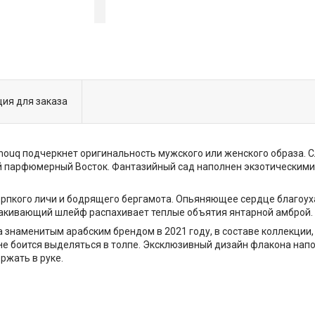
ия для заказа
ouq подчеркнет оригинальность мужского или женского образа. 
ый парфюмерный Восток. Фантазийный сад наполнен экзотическими
рпкого личи и бодрящего бергамота. Опьяняющее сердце благоух
кивающий шлейф распахивает теплые объятия янтарной амброй. 
а знаменитым арабским брендом в 2021 году, в составе коллекции
о не боится выделяться в толпе. Эксклюзивный дизайн флакона на
ржать в руке.