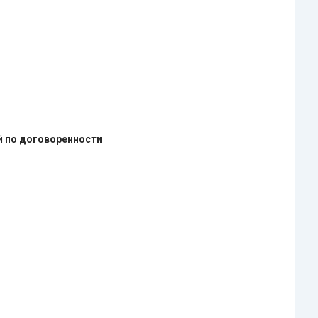
ей
по договоренности