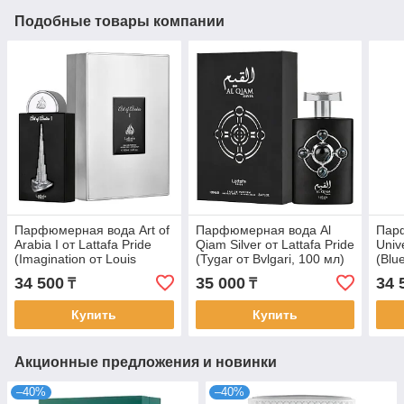
Подобные товары компании
Парфюмерная вода Art of
Парфюмерная вода Al
Парф
Arabia I от Lattafa Pride
Qiam Silver от Lattafa Pride
Univ
(Imagination от Louis
(Tygar от Bvlgari, 100 мл)
(Blu
Vuitton, 100 мл)
100 
34 500
35 000
34 
₸
₸
Купить
Купить
Акционные предложения и новинки
–40%
–40%