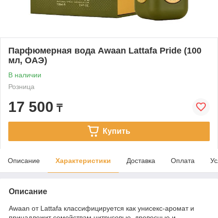
Парфюмерная вода Awaan Lattafa Pride (100
мл, ОАЭ)
В наличии
Розница
17 500
₸
Купить
Описание
Характеристики
Доставка
Оплата
Ус
Описание
Awaan от Lattafa классифицируется как унисекс-аромат и
принадлежит семействам цитрусовые, древесные и