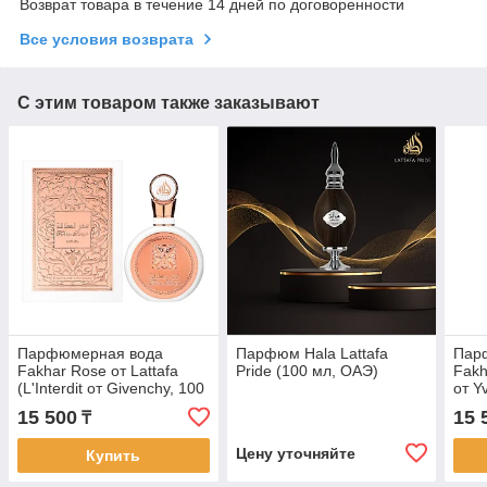
Возврат товара в течение 14 дней по договоренности
Все условия возврата
С этим товаром также заказывают
Парфюмерная вода
Парфюм Hala Lattafa
Пар
Fakhar Rose от Lattafa
Pride (100 мл, ОАЭ)
Fakh
(L'Interdit от Givenchy, 100
от Y
мл)
мл)
15 500
15 
₸
Цену уточняйте
Купить