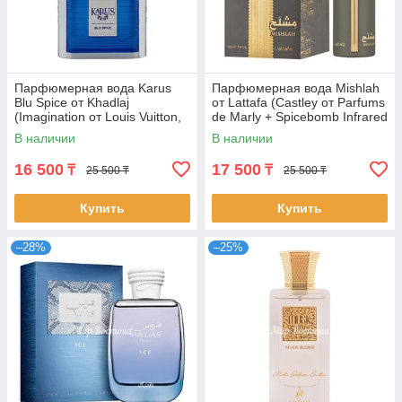
Парфюмерная вода Karus
Парфюмерная вода Mishlah
Blu Spice от Khadlaj
от Lattafa (Castley от Parfums
(Imagination от Louis Vuitton,
de Marly + Spicebomb Infrared
100 мл)
от Viktor&Rolf, 100 мл)
В наличии
В наличии
16 500
17 500
₸
₸
25 500 ₸
25 500 ₸
Купить
Купить
–28%
–25%