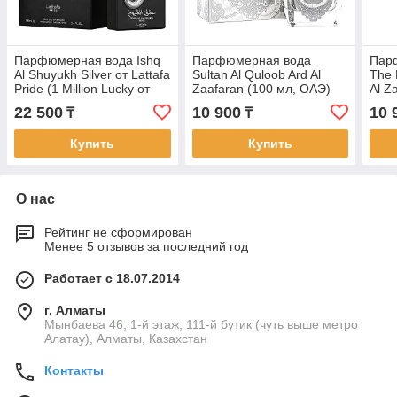
Парфюмерная вода Ishq
Парфюмерная вода
Пар
Al Shuyukh Silver от Lattafa
Sultan Al Quloob Ard Al
The 
Pride (1 Million Lucky от
Zaafaran (100 мл, ОАЭ)
Al Z
Rabanne, 100 мл)
22 500
10 900
10 
₸
₸
Купить
Купить
О нас
Рейтинг не сформирован
Менее 5 отзывов за последний год
Работает с 18.07.2014
г. Алматы
Мынбаева 46, 1-й этаж, 111-й бутик (чуть выше метро
Алатау), Алматы, Казахстан
Контакты