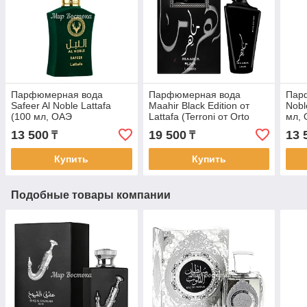
Парфюмерная вода
Парфюмерная вода
Пар
Safeer Al Noble Lattafa
Maahir Black Edition от
Nobl
(100 мл, ОАЭ
Lattafa (Terroni от Orto
мл, 
Parisi, 100 мл)
13 500
19 500
13 
₸
₸
Купить
Купить
Подобные товары компании