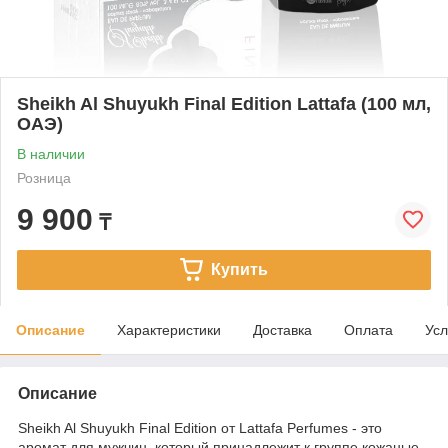
Sheikh Al Shuyukh Final Edition Lattafa (100 мл,
ОАЭ)
В наличии
Розница
9 900
₸
Купить
Описание
Характеристики
Доставка
Оплата
Усл
Описание
Sheikh Al Shuyukh Final Edition от Lattafa Perfumes - это
аромат для мужчин, который принадлежит к группе кожаные.