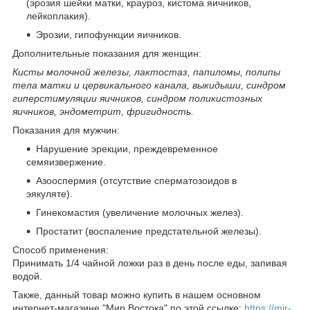
(эрозия шейки матки, крауроз, кистома яичников,
лейкоплакия).
Эрозии, гипофункции яичников.
Дополнительные показания для женщин:
Кисты молочной железы, лактостаз, папиломы, полипы
тела матки и цервикального канала, выкидыши, синдром
гиперстимуляции яичников, синдром поликистозных
яичников, эндометрит, фригидность.
Показания для мужчин:
Нарушение эрекции, преждевременное
семяизвержение.
Азооспермия (отсутствие сперматозоидов в
эякуляте).
Гинекомастия (увеличение молочных желез).
Простатит (воспаление предстательной железы).
Способ применения:
Принимать 1/4 чайной ложки раз в день после еды, запивая
водой.
Также, данный товар можно купить в нашем основном
интернет-магазине "Мир Востока" по этой ссылке:
https://mir-