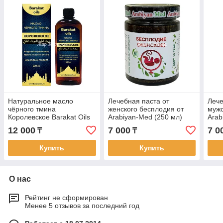
Натуральное масло
Лечебная паста от
Лече
чёрного тмина
женского бесплодия от
мужс
Королевское Barakat Oils
Arabiyan-Med (250 мл)
Arab
(500 мл)
12 000
7 000
7 0
₸
₸
Купить
Купить
О нас
Рейтинг не сформирован
Менее 5 отзывов за последний год