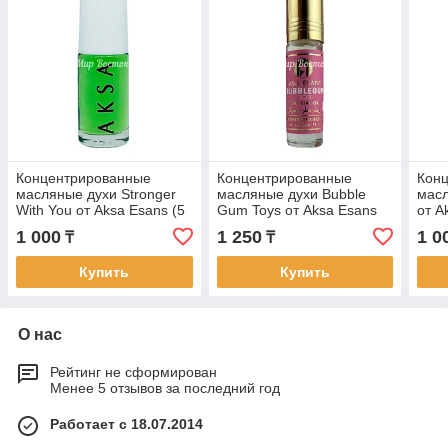
Концентрированные
Концентрированные
Кон
масляные духи Stronger
масляные духи Bubble
масл
With You от Aksa Esans (5
Gum Toys от Aksa Esans
от A
мл)
(6 мл)
1 000
1 250
1 0
₸
₸
Купить
Купить
О нас
Рейтинг не сформирован
Менее 5 отзывов за последний год
Работает с 18.07.2014