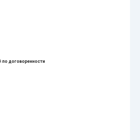
ей
по договоренности