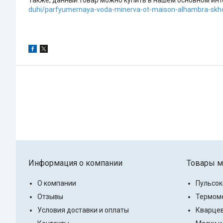
Также, данный товар можно купить в нашем основном инте
duhi/parfyumernaya-voda-minerva-ot-maison-alhambra-skh
Информация о компании
Товары м
О компании
Пульсо
Отзывы
Термоме
Условия доставки и оплаты
Кварцев