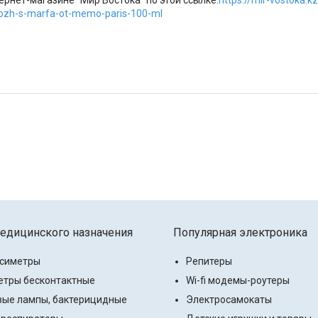
рнет-магазине "Мир Востока" по этой ссылке:
https://mir-vostoka.
ozh-s-marfa-ot-memo-paris-100-ml
едицинского назначения
Популярная электроника
ксиметры
Репитеры
тры бесконтактные
Wi-fi модемы-роутеры
ые лампы, бактерицидные
Электросамокаты