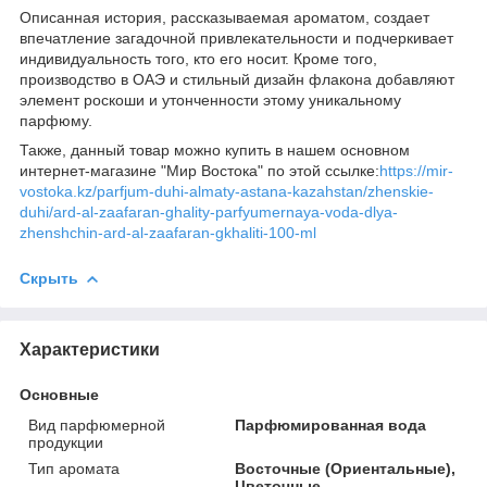
Описанная история, рассказываемая ароматом, создает
впечатление загадочной привлекательности и подчеркивает
индивидуальность того, кто его носит. Кроме того,
производство в ОАЭ и стильный дизайн флакона добавляют
элемент роскоши и утонченности этому уникальному
парфюму.
Также, данный товар можно купить в нашем основном
интернет-магазине "Мир Востока" по этой ссылке:
https://mir-
vostoka.kz/parfjum-duhi-almaty-astana-kazahstan/zhenskie-
duhi/ard-al-zaafaran-ghality-parfyumernaya-voda-dlya-
zhenshchin-ard-al-zaafaran-gkhaliti-100-ml
Скрыть
Характеристики
Основные
Вид парфюмерной
Парфюмированная вода
продукции
Тип аромата
Восточные (Ориентальные),
Цветочные