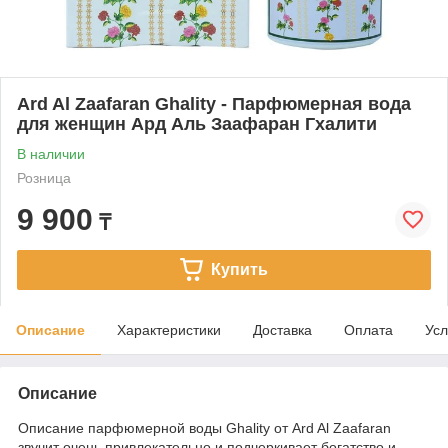
Ard Al Zaafaran Ghality - Парфюмерная вода
для женщин Ард Аль Заафаран Гхалити
В наличии
Розница
9 900
₸
Купить
Описание
Характеристики
Доставка
Оплата
Усл
Описание
Описание парфюмерной воды Ghality от Ard Al Zaafaran
звучит очень привлекательно и подчеркивает богатство и