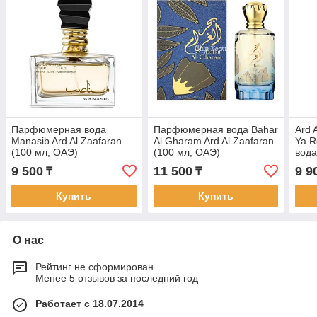
Парфюмерная вода
Парфюмерная вода Bahar
Ard 
Manasib Ard Al Zaafaran
Al Gharam Ard Al Zaafaran
Ya R
(100 мл, ОАЭ)
(100 мл, ОАЭ)
вода
ОАЭ
9 500
11 500
9 9
₸
₸
Купить
Купить
О нас
Рейтинг не сформирован
Менее 5 отзывов за последний год
Работает с 18.07.2014