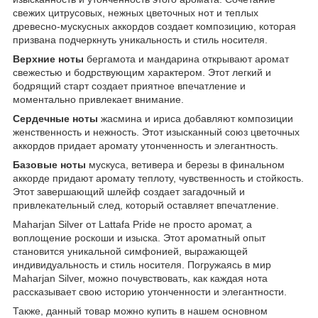
свежих цитрусовых, нежных цветочных нот и теплых
древесно-мускусных аккордов создает композицию, которая
призвана подчеркнуть уникальность и стиль носителя.
Верхние ноты
бергамота и мандарина открывают аромат
свежестью и бодрствующим характером. Этот легкий и
бодрящий старт создает приятное впечатление и
моментально привлекает внимание.
Сердечные ноты
жасмина и ириса добавляют композиции
женственность и нежность. Этот изысканный союз цветочных
аккордов придает аромату утонченность и элегантность.
Базовые ноты
мускуса, ветивера и березы в финальном
аккорде придают аромату теплоту, чувственность и стойкость.
Этот завершающий шлейф создает загадочный и
привлекательный след, который оставляет впечатление.
Maharjan Silver от Lattafa Pride не просто аромат, а
воплощение роскоши и изыска. Этот ароматный опыт
становится уникальной симфонией, выражающей
индивидуальность и стиль носителя. Погружаясь в мир
Maharjan Silver, можно почувствовать, как каждая нота
рассказывает свою историю утонченности и элегантности.
Также, данный товар можно купить в нашем основном