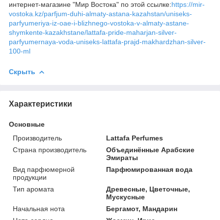
интернет-магазине "Мир Востока" по этой ссылке:
https://mir-
vostoka.kz/parfjum-duhi-almaty-astana-kazahstan/uniseks-
parfyumeriya-iz-oae-i-blizhnego-vostoka-v-almaty-astane-
shymkente-kazakhstane/lattafa-pride-maharjan-silver-
parfyumernaya-voda-uniseks-lattafa-prajd-makhardzhan-silver-
100-ml
Скрыть
Характеристики
Основные
Производитель
Lattafa Perfumes
Страна производитель
Объединённые Арабские
Эмираты
Вид парфюмерной
Парфюмированная вода
продукции
Тип аромата
Древесные, Цветочные,
Мускусные
Начальная нота
Бергамот, Мандарин