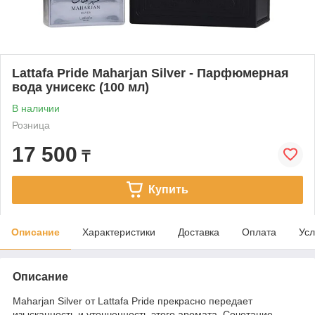
Lattafa Pride Maharjan Silver - Парфюмерная
вода унисекс (100 мл)
В наличии
Розница
17 500
₸
Купить
Описание
Характеристики
Доставка
Оплата
Усл
Описание
Maharjan Silver от Lattafa Pride прекрасно передает
изысканность и утонченность этого аромата. Сочетание