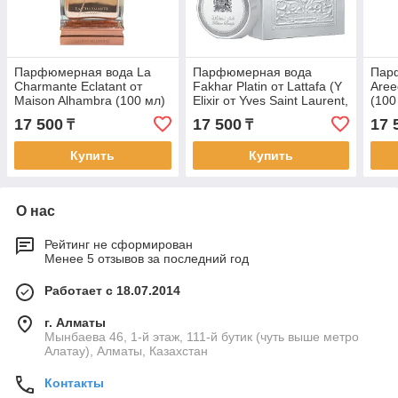
Парфюмерная вода La
Парфюмерная вода
Пар
Charmante Eclatant от
Fakhar Platin от Lattafa (Y
Aree
Maison Alhambra (100 мл)
Elixir от Yves Saint Laurent,
(100
100 мл)
17 500
17 500
17 
₸
₸
Купить
Купить
О нас
Рейтинг не сформирован
Менее 5 отзывов за последний год
Работает с 18.07.2014
г. Алматы
Мынбаева 46, 1-й этаж, 111-й бутик (чуть выше метро
Алатау), Алматы, Казахстан
Контакты