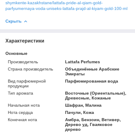
shymkente-kazakhstane/lattafa-pride-al-qiam-gold-
parfyumernaya-voda-uniseks-lattafa-prajd-al-kiyam-gold-100-ml
Скрыть
Характеристики
Основные
Производитель
Lattafa Perfumes
Страна производитель
Объединённые Арабские
Эмираты
Вид парфюмерной
Парфюмированная вода
продукции
Тип аромата
Восточные (Ориентальные),
Древесные, Кожаные
Начальная нота
Шафран, Малина
Нота сердца
Пачули, Кожа
Конечная нота
Амбра, Бензоин, Ветивер,
Дерево уд, Гваяковое
дерево