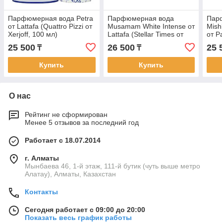
Парфюмерная вода Petra
Парфюмерная вода
Пар
от Lattafa (Quattro Pizzi от
Musamam White Intense от
Mish
Xerjoff, 100 мл)
Lattafa (Stellar Times от
от P
Louis Vuitton, 100 мл)
Spic
25 500
26 500
25 
₸
₸
Vikt
Купить
Купить
О нас
Рейтинг не сформирован
Менее 5 отзывов за последний год
Работает с 18.07.2014
г. Алматы
Мынбаева 46, 1-й этаж, 111-й бутик (чуть выше метро
Алатау), Алматы, Казахстан
Контакты
Сегодня работает с 09:00 до 20:00
Показать весь график работы