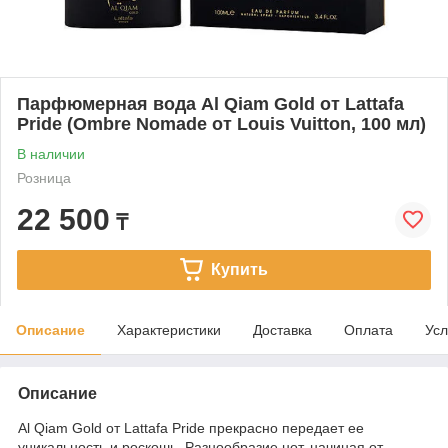
Парфюмерная вода Al Qiam Gold от Lattafa
Pride (Ombre Nomade от Louis Vuitton, 100 мл)
В наличии
Розница
22 500
₸
Купить
Описание
Характеристики
Доставка
Оплата
Усл
Описание
Al Qiam Gold от Lattafa Pride прекрасно передает ее
уникальность и роскошь. Разнообразие нот, начиная от