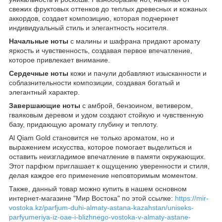
свежих фруктовых оттенков до теплых древесных и кожаных
аккордов, создает композицию, которая подчеркнет
индивидуальный стиль и элегантность носителя.
Начальные ноты
с малины и шафрана придают аромату
яркость и чувственность, создавая первое впечатление,
которое привлекает внимание.
Сердечные ноты
кожи и пачули добавляют изысканности и
соблазнительности композиции, создавая богатый и
элегантный характер.
Завершающие ноты
с амброй, бензоином, ветивером,
гваяковым деревом и удом создают стойкую и чувственную
базу, придающую аромату глубину и теплоту.
Al Qiam Gold становится не только ароматом, но и
выражением искусства, которое помогает выделиться и
оставить неизгладимое впечатление в памяти окружающих.
Этот парфюм приглашает к ощущению уверенности и стиля,
делая каждое его применение неповторимым моментом.
Также, данный товар можно купить в нашем основном
интернет-магазине "Мир Востока" по этой ссылке:
https://mir-
vostoka.kz/parfjum-duhi-almaty-astana-kazahstan/uniseks-
parfyumeriya-iz-oae-i-blizhnego-vostoka-v-almaty-astane-