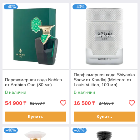
–40%
–40%
Парфюмерная вода Shiyaaka
Парфюмерная вода Nobles
Snow от Khadlaj (Meteore от
от Arabian Oud (80 мл)
Louis Vuitton, 100 мл)
В наличии
В наличии
54 900
16 500
₸
₸
91 500 ₸
27 500 ₸
Купить
Купить
–40%
–37%