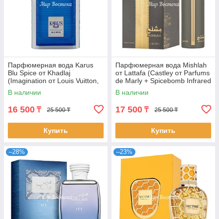
Парфюмерная вода Karus
Парфюмерная вода Mishlah
Blu Spice от Khadlaj
от Lattafa (Castley от Parfums
(Imagination от Louis Vuitton,
de Marly + Spicebomb Infrared
100 мл)
от Viktor&Rolf, 100 мл)
В наличии
В наличии
16 500
17 500
₸
₸
25 500 ₸
25 500 ₸
Купить
Купить
–28%
–23%