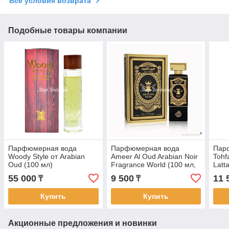
Все условия возврата
Подобные товары компании
Парфюмерная вода
Парфюмерная вода
Пар
Woody Style от Arabian
Ameer Al Oud Arabian Noir
Tohf
Oud (100 мл)
Fragrance World (100 мл,
Latt
ОАЭ)
55 000
9 500
11 
₸
₸
Купить
Купить
Акционные предложения и новинки