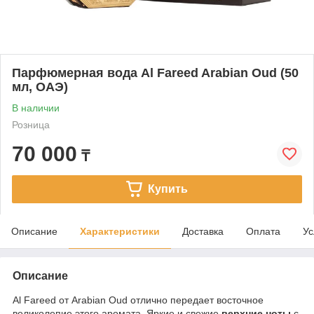
Парфюмерная вода Al Fareed Arabian Oud (50
мл, ОАЭ)
В наличии
Розница
70 000
₸
Купить
Описание
Характеристики
Доставка
Оплата
Ус
Описание
Al Fareed от Arabian Oud отлично передает восточное
великолепие этого аромата. Яркие и свежие
верхние ноты
с