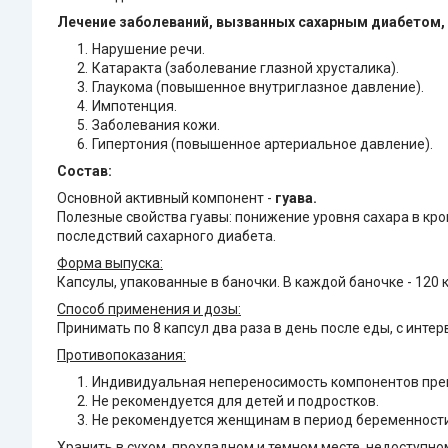
Лечение заболеваний, вызванных сахарным диабетом,
Нарушение речи.
Катаракта (заболевание глазной хрусталика).
Глаукома (повышенное внутриглазное давление).
Импотенция.
Заболевания кожи.
Гипертония (повышенное артериальное давление).
Состав:
Основной активный компонент -
гуава.
Полезные свойства гуавы: понижение уровня сахара в кр
последствий сахарного диабета.
Форма выпуска:
Капсулы, упакованные в баночки. В каждой баночке - 120 к
Способ применения и дозы:
Принимать по 8 капсул два раза в день после еды, с интер
Противопоказания:
Индивидуальная непереносимость компонентов пре
Не рекомендуется для детей и подростков.
Не рекомендуется женщинам в период беременности
Хранить в сухом, прохладном и темном месте, недоступно