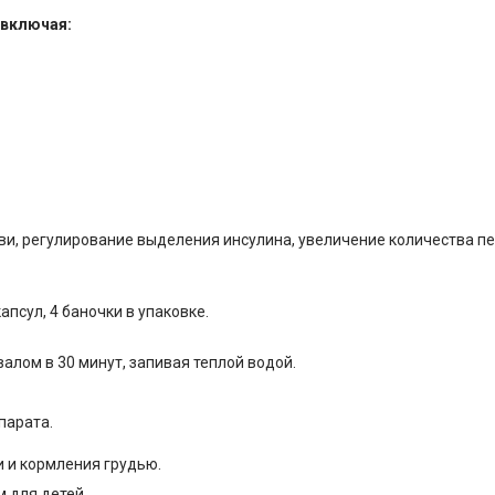
 включая:
ови, регулирование выделения инсулина, увеличение количества 
апсул, 4 баночки в упаковке.
валом в 30 минут, запивая теплой водой.
парата.
 и кормления грудью.
м для детей.