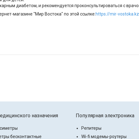
сахарным диабетом, и рекомендуется проконсультироваться с врач
рнет-магазине "Мир Востока" по этой ссылке:
https://mir-vostoka.k
едицинского назначения
Популярная электроника
ксиметры
Репитеры
тры бесконтактные
Wi-fi модемы-роутеры