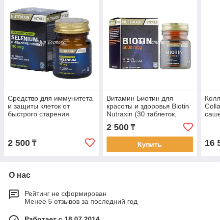
Средство для иммунитета
Витамин Биотин для
Колл
и защиты клеток от
красоты и здоровья Biotin
Coll
быстрого старения
Nutraxin (30 таблеток,
саше
Selenium Nutraxin (100
Турция)
2 500
₸
таблеток, Турция)
2 500
16 
₸
Купить
О нас
Рейтинг не сформирован
Менее 5 отзывов за последний год
Работает с 18.07.2014