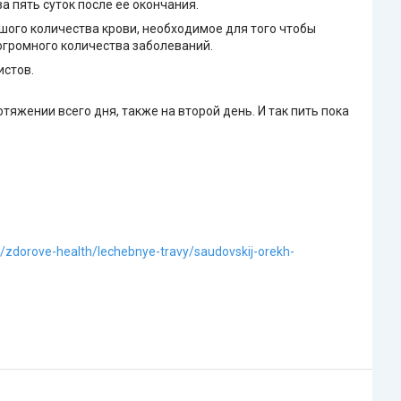
а пять суток после её окончания.
шого количества крови, необходимое для того чтобы
огромного количества заболеваний.
истов.
отяжении всего дня, также на второй день. И так пить пока
z/zdorove-health/lechebnye-travy/saudovskij-orekh-