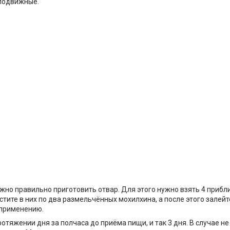
еподвижные.
ужно правильно приготовить отвар. Для этого нужно взять 4 приб
тите в них по два размельчённых мохилхина, а после этого залейте
 применению.
ротяжении дня за полчаса до приёма пищи, и так 3 дня. В случае 