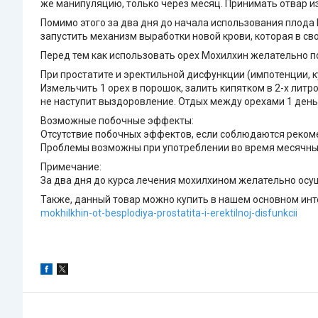
же манипуляцию, только через месяц. Принимать отвар из
Помимо этого за два дня до начала использования плода
запустить механизм выработки новой крови, которая в св
Перед тем как использовать орех Мохилхин желательно п
При простатите и эректильной дисфункции (импотенции, ку
Измельчить 1 орех в порошок, залить кипятком в 2-х литро
не наступит выздоровление. Отдых между орехами 1 день
Возможные побочные эффекты:
Отсутствие побочных эффектов, если соблюдаются реком
Проблемы возможны при употреблении во время месячных
Примечание:
За два дня до курса лечения мохилхином желательно осу
Также, данный товар можно купить в нашем основном инте
mokhilkhin-ot-besplodiya-prostatita-i-erektilnoj-disfunkcii