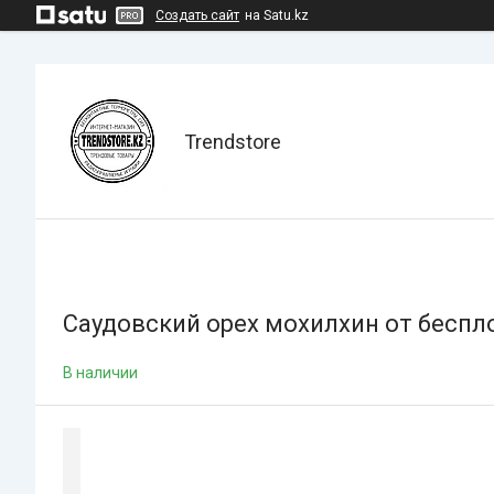
Создать сайт
на Satu.kz
Trendstore
Саудовский орех мохилхин от беспл
В наличии