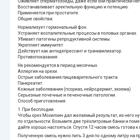
Оживляет сперматозоиды, даже если они практически н
Восстанавливает эректильную функцию и потенцию.
Применяется при простатите.
Общие свойства:
Нормализует гормональный фон.
Устраняет воспалительные процессы в половых органах.
Убивает патогены репродуктивной системы.
Укрепляет иммунитет.
Действует как антидепрессант и транквилизатор.
Противопоказания:
Не рекомендуется в период месячных.
Аллергия на орехи.
Острые заболевания пищеварительного тракта.
Панкреатит.
Кожные заболевания (псориаз, нейродермит, экзема).
Серьезные почечные и печеночные патологии.
Способ приготовления:
1. При бесплодии:
Чтобы орех Мохилхин дал желаемый результат, из него н
по отдельности. Возьмите две трёхлитровые банки и помес
дайте хорошо настояться. Спустя 12 часов смесь готова к
Полученную смесь нужно пить 3 дня по одному литру на п