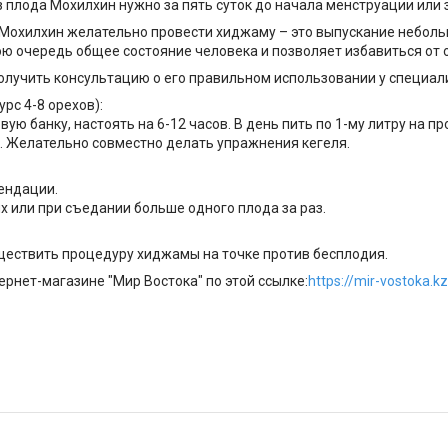
 плода Мохилхин нужно за пять суток до начала менструации или з
 Мохилхин желательно провести хиджаму – это выпускание неболь
ою очередь общее состояние человека и позволяет избавиться от 
олучить консультацию о его правильном использовании у специал
рс 4-8 орехов):
вую банку, настоять на 6-12 часов. В день пить по 1-му литру на пр
. Желательно совместно делать упражнения кегеля.
ендации.
 или при съедании больше одного плода за раз.
ществить процедуру хиджамы на точке против бесплодия.
рнет-магазине "Мир Востока" по этой ссылке:
https://mir-vostoka.k