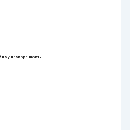
ей
по договоренности