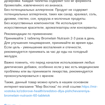
Дозировка: Каждая таблетка содержит 500 мг фермента
бромелайн, извлеченного из ананаса.
Без потенциальных аллергенов: Продукт не содержит
потенциальных аллергенов, таких как сахар, крахмал, соль,
дрожжи, глютен, соя, кукуруза и молочные продукты.
Без искусственных компонентов: Не используются
искусственные красители, ароматизаторы или консерванты.
Рекомендации по применению:
Принимайте 1 таблетку Bromelain Nutraxin 2-3 раза в день.
Для улучшения пищеварения, принимайте во время еды.
Если цель - уменьшение воспаления и отечности,
рекомендуется принимать за час до еды на голодный
желудок.
Важно помнить, что перед началом использования любых
диетических добавок, особенно если у вас есть медицинские
проблемы или вы принимаете лекарства, рекомендуется
проконсультироваться с врачом.
Также, данный товар можно купить в нашем основном
интернет-магазине "Мир Востока" по этой ссылке:
https://mir-
vostoka.kz/zdorove-health/sredstvo-dlya-pishchevareniya-
bromelain-nutraxin-60-tabletok