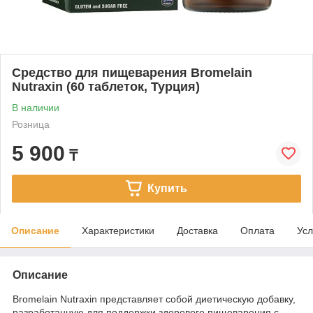
Средство для пищеварения Bromelain
Nutraxin (60 таблеток, Турция)
В наличии
Розница
5 900
₸
Купить
Описание
Характеристики
Доставка
Оплата
Усл
Описание
Bromelain Nutraxin представляет собой диетическую добавку,
разработанную для поддержки здорового пищеварения с