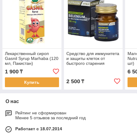
Лекарственный сироп
Средство для иммунитета
Магн
Gasnil Syrup Marhaba (120
и защиты клеток от
Nutr
мл, Пакистан)
быстрого старения
шт)
Selenium Nutraxin (100
1 900
6 5
₸
таблеток, Турция)
2 500
₸
Купить
О нас
Рейтинг не сформирован
Менее 5 отзывов за последний год
Работает с 18.07.2014