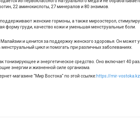
здается из первоклассного натурального меда и не обрабатываетс
ротин, 22 аминокислоты, 27 минералов и 80 энзимов.
поддерживают женские гормоны, а также мироэстерол, стимулирующ
я форму груди, качество кожи и уменьшая менструальные боли.
х Малайзии и ценится за поддержку женского здоровья. Он может 
ь менструальный цикл и помогать при различных заболеваниях.
к тонизирующее и энергетическое средство. Оно включает 40 ра
щие энергии и жизненной силе организма.
рнет-магазине "Мир Востока" по этой ссылке:
https://mir-vostoka.