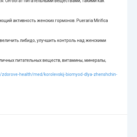
я. Он богат питательными веществами, такими как
ий активность женских гормонов. Pueraria Mirifica
увеличить либидо, улучшить контроль над женскими
зличных питательных веществ, витамины, минералы,
kz/zdorove-health/med/korolevskij-biomyod-dlya-zhenshchin-