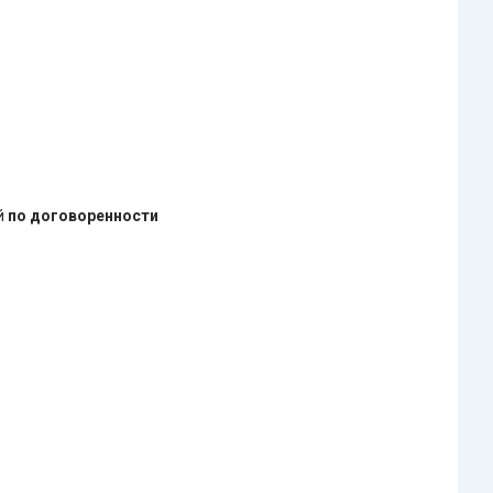
ей
по договоренности