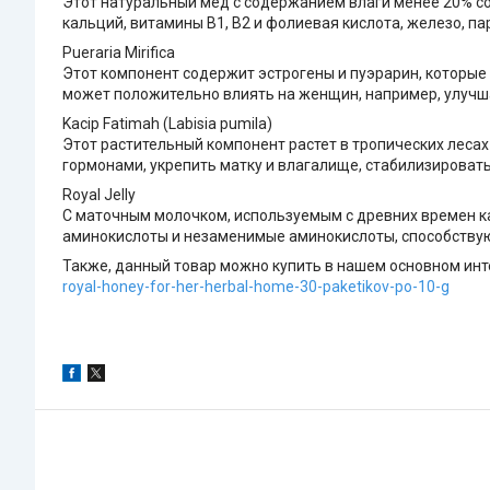
Этот натуральный мед с содержанием влаги менее 20% со
кальций, витамины B1, B2 и фолиевая кислота, железо, па
Pueraria Mirifica
Этот компонент содержит эстрогены и пуэрарин, которые 
может положительно влиять на женщин, например, улучша
Kacip Fatimah (Labisia pumila)
Этот растительный компонент растет в тропических леса
гормонами, укрепить матку и влагалище, стабилизироват
Royal Jelly
С маточным молочком, используемым с древних времен ка
аминокислоты и незаменимые аминокислоты, способствую
Также, данный товар можно купить в нашем основном инте
royal-honey-for-her-herbal-home-30-paketikov-po-10-g