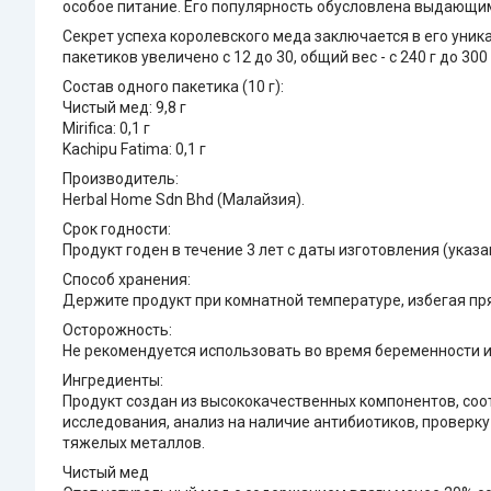
особое питание. Его популярность обусловлена выдающим
Секрет успеха королевского меда заключается в его уник
пакетиков увеличено с 12 до 30, общий вес - с 240 г до 300 
Состав одного пакетика (10 г):
Чистый мед: 9,8 г
Mirifica: 0,1 г
Kachipu Fatima: 0,1 г
Производитель:
Herbal Home Sdn Bhd (Малайзия).
Срок годности:
Продукт годен в течение 3 лет с даты изготовления (указа
Способ хранения:
Держите продукт при комнатной температуре, избегая пр
Осторожность:
Не рекомендуется использовать во время беременности и
Ингредиенты:
Продукт создан из высококачественных компонентов, со
исследования, анализ на наличие антибиотиков, проверку
тяжелых металлов.
Чистый мед