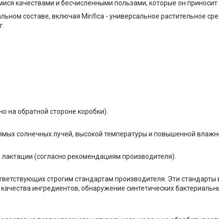
ися качествами и бесчисленными пользами, которые он приносит
альном составе, включая Mirifica - универсальное растительное 
г.
но на обратной стороне коробки).
ямых солнечных лучей, высокой температуры и повышенной влажнос
 лактации (согласно рекомендациям производителя).
ответствующих строгим стандартам производителя. Эти стандарты
 качества ингредиентов, обнаружение синтетических бактериальны