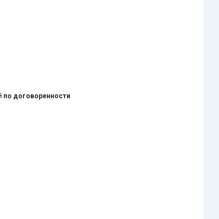
ей
по договоренности