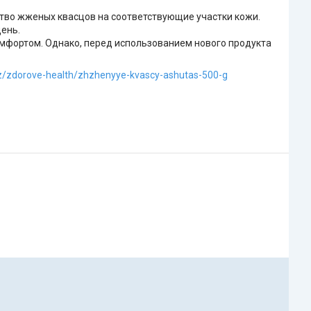
тво жженых квасцов на соответствующие участки кожи.
день.
комфортом. Однако, перед использованием нового продукта
kz/zdorove-health/zhzhenyye-kvascy-ashutas-500-g