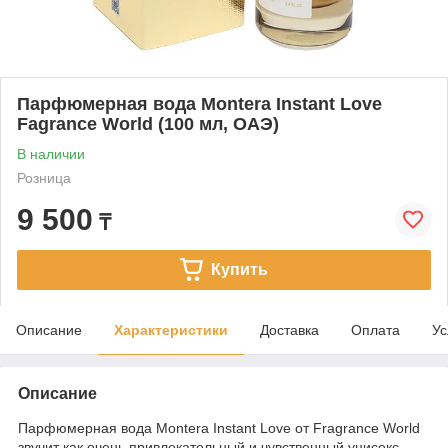
Парфюмерная вода Montera Instant Love
Fagrance World (100 мл, ОАЭ)
В наличии
Розница
9 500
₸
Купить
Описание
Характеристики
Доставка
Оплата
Ус
Описание
Парфюмерная вода Montera Instant Love от Fragrance World
звучит как очень привлекательный и чувственный унисекс