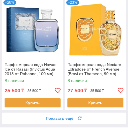
–28%
–23%
Парфюмерная вода Hawas
Парфюмерная вода Nectare
Ice от Rasasi (Invictus Aqua
Extradose от French Avenue
2018 от Rabanne, 100 мл)
(Bravi от Thameen, 90 мл)
В наличии
В наличии
25 500
27 500
₸
₸
35 500 ₸
35 500 ₸
Купить
Купить
Показать ещё