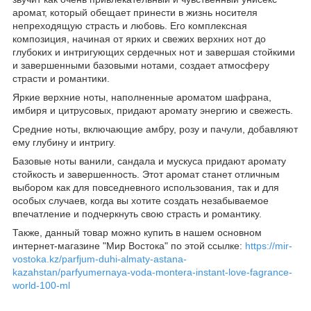
аромат, который обещает принести в жизнь носителя
непреходящую страсть и любовь. Его комплексная
композиция, начиная от ярких и свежих верхних нот до
глубоких и интригующих сердечных нот и завершая стойкими
и завершенными базовыми нотами, создает атмосферу
страсти и романтики.
Яркие верхние ноты, наполненные ароматом шафрана,
имбиря и цитрусовых, придают аромату энергию и свежесть.
Средние ноты, включающие амбру, розу и пачули, добавляют
ему глубину и интригу.
Базовые ноты ванили, сандала и мускуса придают аромату
стойкость и завершенность. Этот аромат станет отличным
выбором как для повседневного использования, так и для
особых случаев, когда вы хотите создать незабываемое
впечатление и подчеркнуть свою страсть и романтику.
Также, данный товар можно купить в нашем основном
интернет-магазине "Мир Востока" по этой ссылке:
https://mir-
vostoka.kz/parfjum-duhi-almaty-astana-
kazahstan/parfyumernaya-voda-montera-instant-love-fagrance-
world-100-ml