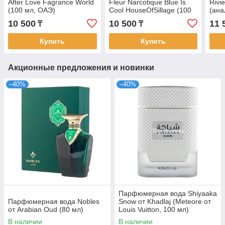
After Love Fagrance World
Fleur Narcotique Blue Is
Rivi
(100 мл, ОАЭ)
Cool HouseOfSillage (100
(ана
мл, ОАЭ)
Port
10 500
10 500
11 
₸
₸
Купить
Купить
Акционные предложения и новинки
–40%
–40%
Парфюмерная вода Shiyaaka
Парфюмерная вода Nobles
Snow от Khadlaj (Meteore от
от Arabian Oud (80 мл)
Louis Vuitton, 100 мл)
В наличии
В наличии