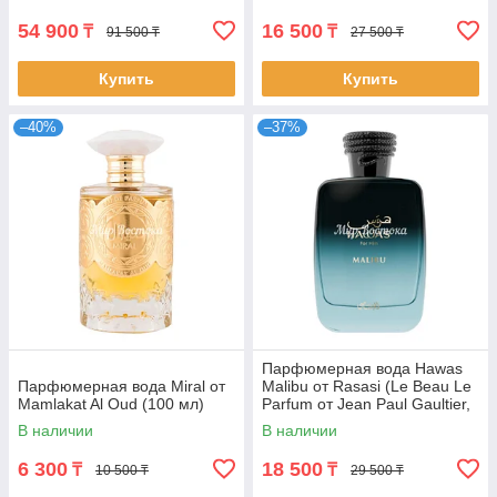
54 900
16 500
₸
₸
91 500 ₸
27 500 ₸
Купить
Купить
–40%
–37%
Парфюмерная вода Hawas
Парфюмерная вода Miral от
Malibu от Rasasi (Le Beau Le
Mamlakat Al Oud (100 мл)
Parfum от Jean Paul Gaultier,
100 мл)
В наличии
В наличии
6 300
18 500
₸
₸
10 500 ₸
29 500 ₸