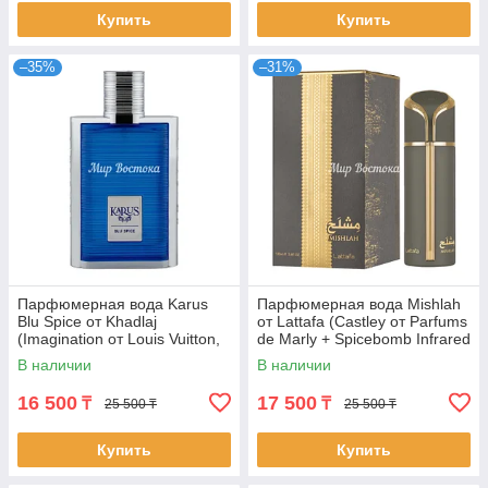
Купить
Купить
–35%
–31%
Парфюмерная вода Karus
Парфюмерная вода Mishlah
Blu Spice от Khadlaj
от Lattafa (Castley от Parfums
(Imagination от Louis Vuitton,
de Marly + Spicebomb Infrared
100 мл)
от Viktor&Rolf, 100 мл)
В наличии
В наличии
16 500
17 500
₸
₸
25 500 ₸
25 500 ₸
Купить
Купить