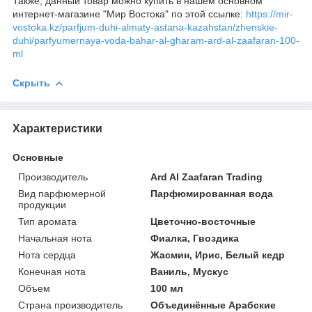
Также, данный товар можно купить в нашем основном
интернет-магазине "Мир Востока" по этой ссылке:
https://mir-
vostoka.kz/parfjum-duhi-almaty-astana-kazahstan/zhenskie-
duhi/parfyumernaya-voda-bahar-al-gharam-ard-al-zaafaran-100-
ml
Скрыть
Характеристики
Основные
Производитель
Ard Al Zaafaran Trading
Вид парфюмерной
Парфюмированная вода
продукции
Тип аромата
Цветочно-восточные
Начальная нота
Фиалка, Гвоздика
Нота сердца
Жасмин, Ирис, Белый кедр
Конечная нота
Ваниль, Мускус
Объем
100 мл
Страна производитель
Объединённые Арабские