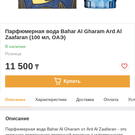
Парфюмерная вода Bahar Al Gharam Ard Al
Zaafaran (100 мл, ОАЭ)
В наличии
Розница
11 500
₸
Купить
Описание
Характеристики
Доставка
Оплата
Усл
Описание
Парфюмерная вода Bahar Al Gharam от Ard Al Zaafaran - это
истинное воплощение восточной роскоши и чувственности,