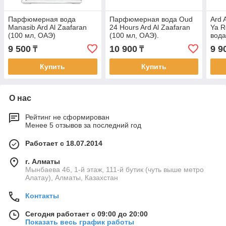
Парфюмерная вода
Парфюмерная вода Oud
Ard 
Manasib Ard Al Zaafaran
24 Hours Ard Al Zaafaran
Ya R
(100 мл, ОАЭ)
(100 мл, ОАЭ).
вода
Аналог Tom Ford Black
ОАЭ
9 500
10 900
9 9
₸
₸
Orhid.
Купить
Купить
О нас
Рейтинг не сформирован
Менее 5 отзывов за последний год
Работает с 18.07.2014
г. Алматы
Мынбаева 46, 1-й этаж, 111-й бутик (чуть выше метро
Алатау), Алматы, Казахстан
Контакты
Сегодня работает с 09:00 до 20:00
Показать весь график работы