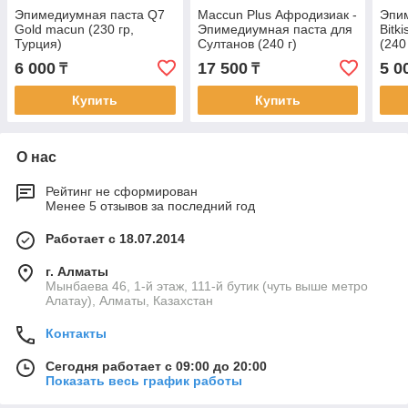
Эпимедиумная паста Q7
Maccun Plus Афродизиак -
Эпим
Gold macun (230 гр,
Эпимедиумная паста для
Bitk
Турция)
Султанов (240 г)
(240
6 000
17 500
5 0
₸
₸
Купить
Купить
О нас
Рейтинг не сформирован
Менее 5 отзывов за последний год
Работает с 18.07.2014
г. Алматы
Мынбаева 46, 1-й этаж, 111-й бутик (чуть выше метро
Алатау), Алматы, Казахстан
Контакты
Сегодня работает с 09:00 до 20:00
Показать весь график работы