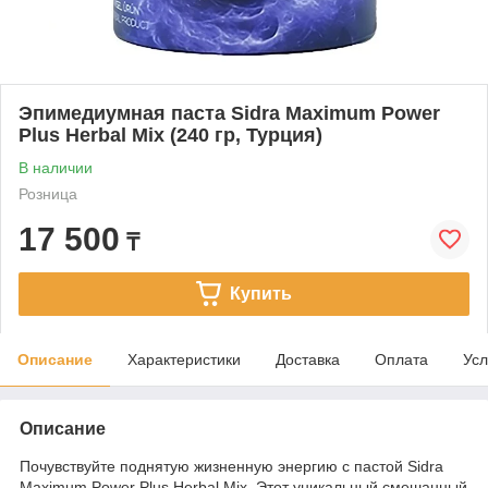
Эпимедиумная паста Sidra Maximum Power
Plus Herbal Mix (240 гр, Турция)
В наличии
Розница
17 500
₸
Купить
Описание
Характеристики
Доставка
Оплата
Усл
Описание
Почувствуйте поднятую жизненную энергию с пастой Sidra
Maximum Power Plus Herbal Mix. Этот уникальный смешанный