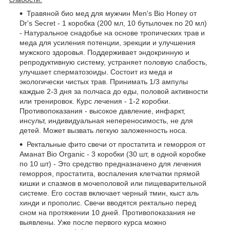
Травяной био мед для мужчин Men's Bio Honey от
Dr's Secret - 1 коробка (200 мл, 10 бутылочек по 20 мл)
- Натуральное снадобье на основе тропических трав и
меда для усиления потенции, эрекции и улучшения
мужского здоровья. Поддерживает эндокринную и
репродуктивную систему, устраняет половую слабость,
улучшает сперматозоиды. Состоит из меда и
экологически чистых трав. Принимать 1/3 ампулы
каждые 2-3 дня за полчаса до еды, половой активности
или тренировок. Курс лечения - 1-2 коробки.
Противопоказания - высокое давление, инфаркт,
инсульт, индивидуальная непереносимость, не для
детей. Может вызвать легкую заложенность носа.
Ректальные фито свечи от простатита и геморроя от
Аманат Bio Organic - 3 коробки (30 шт, в одной коробке
по 10 шт) - Это средство предназначено для лечения
геморроя, простатита, воспаления клетчатки прямой
кишки и спазмов в мочеполовой или пищеварительной
системе. Его состав включает черный тмин, кыст аль
хинди и прополис. Свечи вводятся ректально перед
сном на протяжении 10 дней. Противопоказания не
выявлены. Уже после первого курса можно