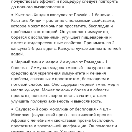
почувствовать эффект, и процедуру следует повторять
до полного выздоровления.
Кыст аль Хинди в капсулах от Fawaid - 1 баночка -
Кыст аль Хинди – растение с полезными свойствами,
которое может помочь при простатите, бесплодии и
проблемах с потенцией. Он укрепляет иммунитет,
борется с воспалениями, улучшает пищеварение и
имеет антидепрессантные свойства. Принимать по 2
капсулы 3-5 раз в день. Капсулы лучше запивать теплой
водой.
Черный тмин с медом Иммунал от Рамадан - 1
баночка - Иммунал медово-тминный - натуральное
средство для укрепления иммунитета и лечения
проблем, связанных с простатитом, бесплодием и
половой слабостью. Оно содержит черный тмин, мед и
масло кунжута. Может помочь с болями в области
простаты, повысить вероятность зачатия, а также
улучшить половую активность и выносливость.
Саудовский орех мохилхин от бесплодия - 4 шт -
Мохилхин (саудовский орех) - экзотический орех из
Африки с лечебными свойствами против бесплодия,
простатита и эректильной дисфункции. Он помогает и
мужчинам, и женщинам. У ореха есть