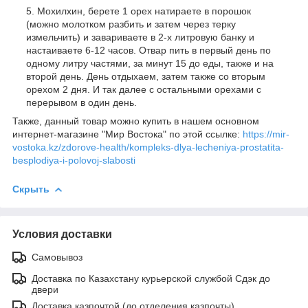
Мохилхин, берете 1 орех натираете в порошок
(можно молотком разбить и затем через терку
измельчить) и завариваете в 2-х литровую банку и
настаиваете 6-12 часов. Отвар пить в первый день по
одному литру частями, за минут 15 до еды, также и на
второй день. День отдыхаем, затем также со вторым
орехом 2 дня. И так далее с остальными орехами с
перерывом в один день.
Также, данный товар можно купить в нашем основном
интернет-магазине "Мир Востока" по этой ссылке:
https://mir-
vostoka.kz/zdorove-health/kompleks-dlya-lecheniya-prostatita-
besplodiya-i-polovoj-slabosti
Скрыть
Условия доставки
Самовывоз
Доставка по Казахстану курьерской службой Сдэк до
двери
Доставка казпочтой (до отделения казпочты)