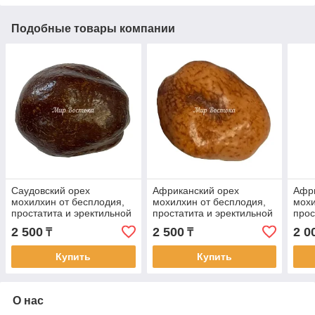
Подобные товары компании
Саудовский орех
Африканский орех
Афри
мохилхин от бесплодия,
мохилхин от бесплодия,
мохи
простатита и эректильной
простатита и эректильной
прос
дисфункций (Большой,
дисфункции (большой,
дисф
2 500
2 500
2 0
₸
₸
Саудовская Аравия)
Судан)
Суда
Купить
Купить
О нас