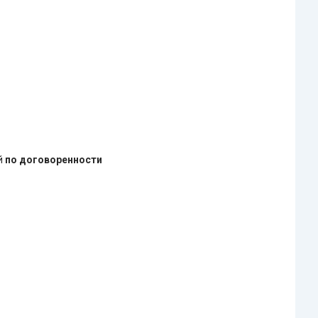
ей
по договоренности