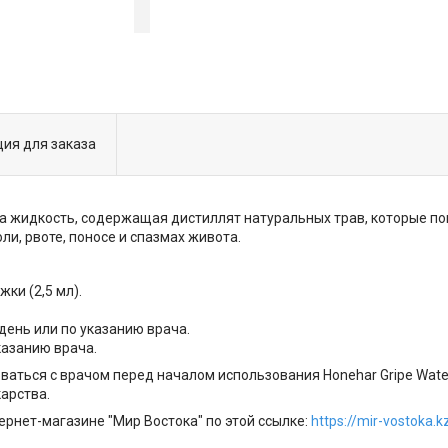
ия для заказа
ета жидкость, содержащая дистиллят натуральных трав, которые п
и, рвоте, поносе и спазмах живота.
ки (2,5 мл).
день или по указанию врача.
казанию врача.
ться с врачом перед началом использования Honehar Gripe Water,
арства.
рнет-магазине "Мир Востока" по этой ссылке:
https://mir-vostoka.