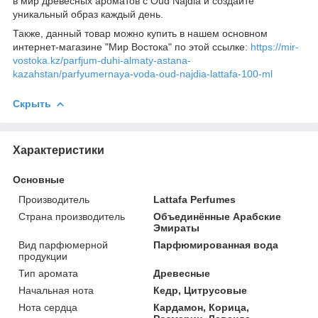
в мир древесных ароматов с Oud Najdia и создайте
уникальный образ каждый день.
Также, данный товар можно купить в нашем основном
интернет-магазине "Мир Востока" по этой ссылке:
https://mir-
vostoka.kz/parfjum-duhi-almaty-astana-
kazahstan/parfyumernaya-voda-oud-najdia-lattafa-100-ml
Скрыть
Характеристики
Основные
Производитель
Lattafa Perfumes
Страна производитель
Объединённые Арабские
Эмираты
Вид парфюмерной
Парфюмированная вода
продукции
Тип аромата
Древесные
Начальная нота
Кедр, Цитрусовые
Нота сердца
Кардамон, Корица,