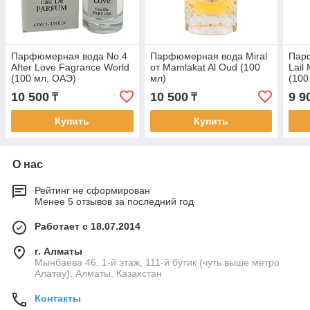
Парфюмерная вода No.4
Парфюмерная вода Miral
Пар
After Love Fagrance World
от Mamlakat Al Oud (100
Lail 
(100 мл, ОАЭ)
мл)
(100
10 500
10 500
9 9
₸
₸
Купить
Купить
О нас
Рейтинг не сформирован
Менее 5 отзывов за последний год
Работает с 18.07.2014
г. Алматы
Мынбаева 46, 1-й этаж, 111-й бутик (чуть выше метро
Алатау), Алматы, Казахстан
Контакты