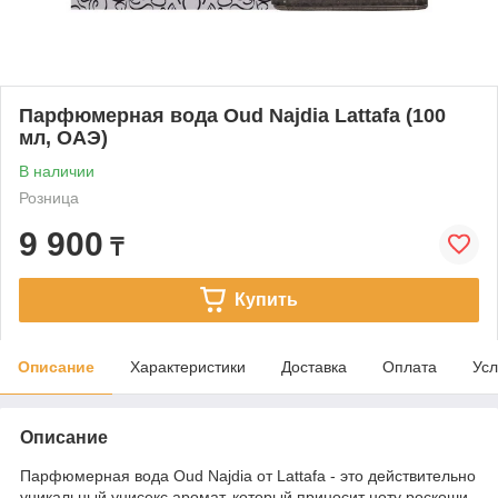
Парфюмерная вода Oud Najdia Lattafa (100
мл, ОАЭ)
В наличии
Розница
9 900
₸
Купить
Описание
Характеристики
Доставка
Оплата
Усл
Описание
Парфюмерная вода Oud Najdia от Lattafa - это действительно
уникальный унисекс аромат, который приносит ноту роскоши