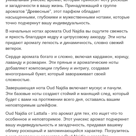
и загадочности в вашу жизнь. Принадлежащий к группе
ароматов "Древесные", этот парфюм обладает
насыщенными, глубокими и мужественными нотами, которые
точно подчеркнут вашу индивидуальность.
В начальных нотах аромата Oud Najdia вы ощутите свежесть
и яркость благодаря кедру и цитрусовому аккорду. Эти ноты
придают аромату легкость и динамичность, словно свежий
ветерок.
Сердце аромата богато и сложно, включая кардамон, корицу,
лаванду и розмарин. Эти пряные и ароматические ноты
добавляют композиции глубину и интригу, создавая
многогранный букет, который завораживает своей
сложностью.
Завершающая нота Oud Najdia включает мускус и пачули.
Эти базовые ноты создают стойкий и манящий след, который
будет с вами на протяжении всего дня, оставаясь вашим
неповторимым шлейфом.
Oud Najdia от Lattafa - это аромат для тех, кто ищет что-то
особенное и неповторимое. Этот унисекс аромат подчеркнет
вашу индивидуальность и загадочность, придавая вашему
облику роскошный и запоминающийся характер. Погрузитесь