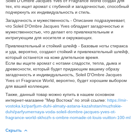
Soleil D'Ombre Jacques Yves от Fragrance World создан для
тех, кто ищет аромат с глубиной и загадочностью, способный
подчеркнуть их индивидуальность и стиль.
Загадочность и мужественность - Описание подразумевает,
что Soleil D'Ombre Jacques Yves обладает загадочностью и
мужественностью, что делает его привлекательным и
интригующим для носителя и окружающих.
Привлекательный и стойкий шлейф - Базовые ноты стиракса
и уда, вероятно, создают стойкий и привлекательный шлейф,
который останется на коже длительное время.
Если вы ищете аромат с нотами сладости, тепла, дыма и
древесности, который будет придающим вашему образу
загадочность и индивидуальность, Soleil D'Ombre Jacques
Yves от Fragrance World, вероятно, будет хорошим выбором
для вашей коллекции.
Также, данный товар можно купить в нашем основном
интернет-магазине "Мир Востока" по этой ссылке:
https://mir-
vostoka.kz/parfjum-duhi-almaty-astana-kazahstan/muzhskie-
duhi/parfyumernaya-voda-soleil-dombre-jacques-yves-ot-
fragrance-world-skhozh-s-ombre-nomade-ot-louis-vuitton-100-ml
Скрыть