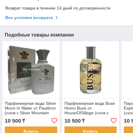
Возврат товара в течение 14 дней по договоренности
Все условия возврата
Подобные товары компании
Парфюмерная вода Silver
Парфюмерная вода Buse
Пар
Moon In Water от Pauldron
Homo Buse от
Expl
(схож с Silver Mountain
HouseOfSillage (схож с
(схо
Water от Cree, 100 мл)
Boss Bottled от Hugo Boss,
Mont
10 500
10 500
10 
₸
₸
100 мл)
Купить
Купить