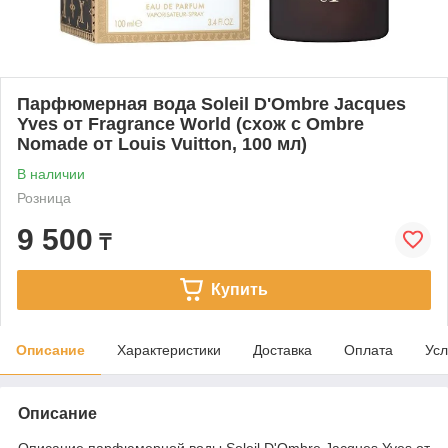
Парфюмерная вода Soleil D'Ombre Jacques
Yves от Fragrance World (схож с Ombre
Nomade от Louis Vuitton, 100 мл)
В наличии
Розница
9 500
₸
Купить
Описание
Характеристики
Доставка
Оплата
Усл
Описание
Описание парфюмерной воды Soleil D'Ombre Jacques Yves от