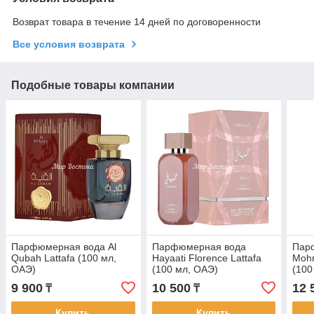
Возврат товара в течение 14 дней по договоренности
Все условия возврата
Подобные товары компании
Парфюмерная вода Al
Парфюмерная вода
Пар
Qubah Lattafa (100 мл,
Hayaati Florence Lattafa
Mohr
ОАЭ)
(100 мл, ОАЭ)
(100
9 900
10 500
12 
₸
₸
Купить
Купить