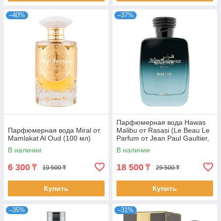
–40%
–37%
Парфюмерная вода Hawas
Парфюмерная вода Miral от
Malibu от Rasasi (Le Beau Le
Mamlakat Al Oud (100 мл)
Parfum от Jean Paul Gaultier,
100 мл)
В наличии
В наличии
6 300
18 500
₸
₸
10 500 ₸
29 500 ₸
Купить
Купить
–35%
–31%