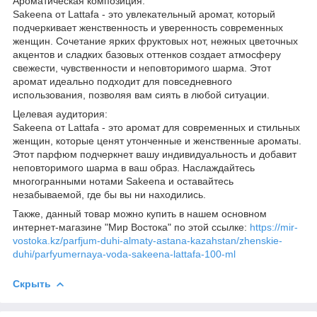
Ароматическая композиция:
Sakeena от Lattafa - это увлекательный аромат, который
подчеркивает женственность и уверенность современных
женщин. Сочетание ярких фруктовых нот, нежных цветочных
акцентов и сладких базовых оттенков создает атмосферу
свежести, чувственности и неповторимого шарма. Этот
аромат идеально подходит для повседневного
использования, позволяя вам сиять в любой ситуации.
Целевая аудитория:
Sakeena от Lattafa - это аромат для современных и стильных
женщин, которые ценят утонченные и женственные ароматы.
Этот парфюм подчеркнет вашу индивидуальность и добавит
неповторимого шарма в ваш образ. Наслаждайтесь
многогранными нотами Sakeena и оставайтесь
незабываемой, где бы вы ни находились.
Также, данный товар можно купить в нашем основном
интернет-магазине "Мир Востока" по этой ссылке:
https://mir-
vostoka.kz/parfjum-duhi-almaty-astana-kazahstan/zhenskie-
duhi/parfyumernaya-voda-sakeena-lattafa-100-ml
Скрыть