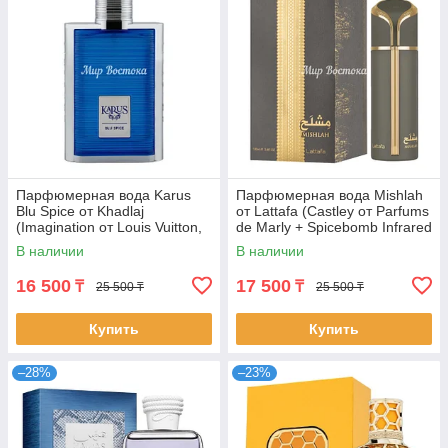
Парфюмерная вода Karus
Парфюмерная вода Mishlah
Blu Spice от Khadlaj
от Lattafa (Castley от Parfums
(Imagination от Louis Vuitton,
de Marly + Spicebomb Infrared
100 мл)
от Viktor&Rolf, 100 мл)
В наличии
В наличии
16 500
17 500
₸
₸
25 500 ₸
25 500 ₸
Купить
Купить
–28%
–23%