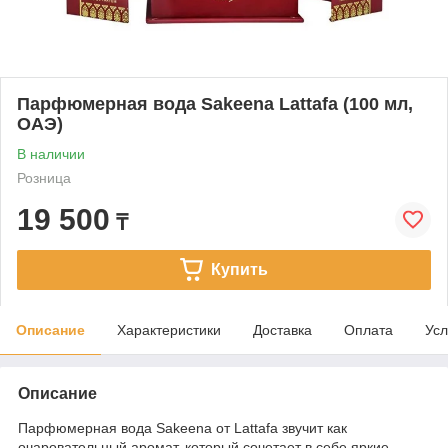
Парфюмерная вода Sakeena Lattafa (100 мл,
ОАЭ)
В наличии
Розница
19 500
₸
Купить
Описание
Характеристики
Доставка
Оплата
Усл
Описание
Парфюмерная вода Sakeena от Lattafa звучит как
очаровательный аромат, который сочетает в себе яркие