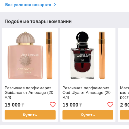
Все условия возврата
Подобные товары компании
Разливная парфюмерия
Разливная парфюмерия
Масл
Guidance от Amouage (20
Oud Ulya от Amouage (20
каст
мл)
мл)
рост
Kesh
15 000
15 000
2 6
₸
₸
мл)
Купить
Купить