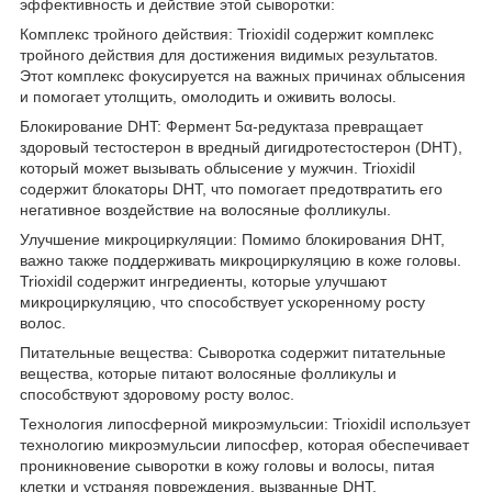
эффективность и действие этой сыворотки:
Комплекс тройного действия: Trioxidil содержит комплекс
тройного действия для достижения видимых результатов.
Этот комплекс фокусируется на важных причинах облысения
и помогает утолщить, омолодить и оживить волосы.
Блокирование DHT: Фермент 5α-редуктаза превращает
здоровый тестостерон в вредный дигидротестостерон (DHT),
который может вызывать облысение у мужчин. Trioxidil
содержит блокаторы DHT, что помогает предотвратить его
негативное воздействие на волосяные фолликулы.
Улучшение микроциркуляции: Помимо блокирования DHT,
важно также поддерживать микроциркуляцию в коже головы.
Trioxidil содержит ингредиенты, которые улучшают
микроциркуляцию, что способствует ускоренному росту
волос.
Питательные вещества: Сыворотка содержит питательные
вещества, которые питают волосяные фолликулы и
способствуют здоровому росту волос.
Технология липосферной микроэмульсии: Trioxidil использует
технологию микроэмульсии липосфер, которая обеспечивает
проникновение сыворотки в кожу головы и волосы, питая
клетки и устраняя повреждения, вызванные DHT.