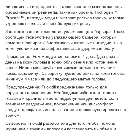
Биоактивные ингредиенты: Также в составе сыворотки есть
биоактивные ингредиенты, такие как биотин, Trichogen™,
Procapil™, пептиды меди и экстракт ростков гороха, которые
укрепляют волосы и способствуют их росту.
Запатентованная технология увлажняющего барьера: Trioxidil
обогащен технологией увлажняющего барьера, который
помогает "запирать" биологически активные ингредиенты в
коже, увеличивая их эффективность и удерживая влагу.
Применение: Рекомендуется наносить 4 дозы (два раза в
день) на кожу головы в зонах облысения или истончения
волос. Нежно массируйте кончиками пальцев в течение
нескольких минут. Сыворотку нужно оставить на коже головы
минимум 4 часа или до следующего мытья головы.
Предупреждение: Trioxidil предназначен только для
наружного применения. Необходимо избегать контакта с
глазами и хранить в месте, недоступном для детей. Если
возникает раздражение, покраснение или дискомфорт,
следует прекратить использование и проконсультироваться с
врачом.
Сыворотка Trioxidil разработана для того, чтобы помочь
мужчинам с тонкими волосами восстановить их объем и