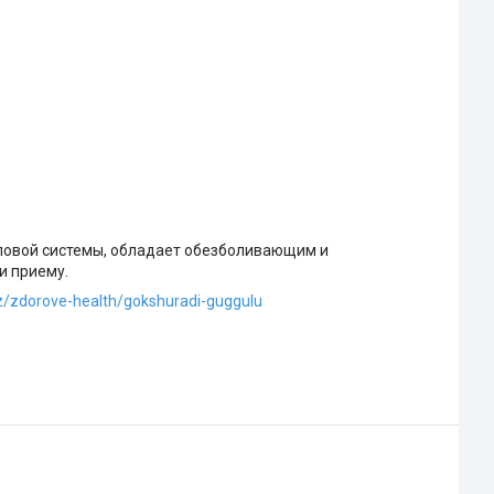
оловой системы, обладает обезболивающим и
и приему.
kz/zdorove-health/gokshuradi-guggulu