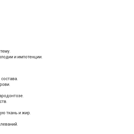
тему.
плодии и импотенции.
 состава.
рови.
пародонтозе.
ств.
ю ткань и жир.
олеваний.