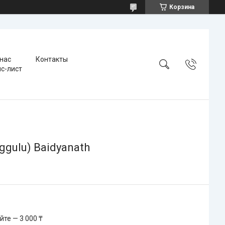
Корзина
 нас
Контакты
с-лист
gulu) Baidyanath
те — 3 000 ₸