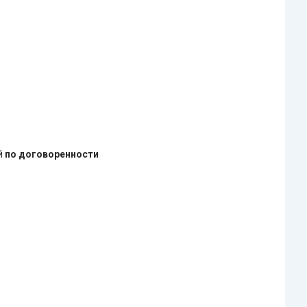
ей
по договоренности