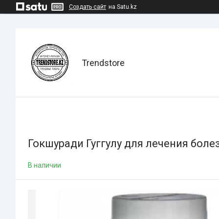
Создать сайт
на Satu.kz
Trendstore
Гокшуради Гуггулу для лечения боле
В наличии