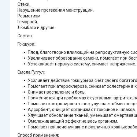
Отёки.
Нарушение протекания менструации.
Ревматизм.
Геморрой.
Люмбаго и другие.
Состав:
Гокшура:
Плод, благотворно влияющий на репродуктивную сис
Увеличивает образование семени, помогает при бес
Успокаивает нервную систему, снимает напряжение.
Смола Гуггул:
Усиливает действие гокшуры за счёт своего богатого
Помогает при атеросклерозе, снижает холестерин в к
Снимает воспаление и боль.
Применяется при проблемах с суставами, артритах, 
Помогает контролировать вес, улучшает обмен веще
Адсорбент, очищает организм от токсинов и шлаков.
Улучшает обновление тканей, уменьшает омертвевшу
Омолаживающий эффект на весь организм.
Помогает при лечении акне и различных кожных заб
Способ применения: