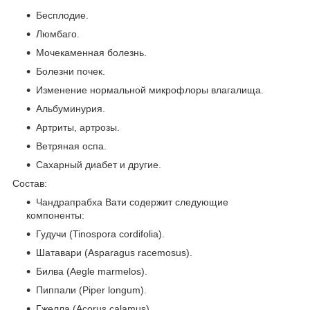
Бесплодие.
Люмбаго.
Мочекаменная болезнь.
Болезни почек.
Изменение нормальной микрофлоры влагалища.
Альбуминурия.
Артриты, артрозы.
Ветряная оспа.
Сахарный диабет и другие.
Состав:
Чандрапрабха Вати содержит следующие
компоненты:
Гудучи (Tinospora cordifolia).
Шатавари (Asparagus racemosus).
Билва (Aegle marmelos).
Пиппали (Piper longum).
Гжелла (Acorus calamus).