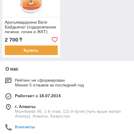
Арогьявардхини Вати
Байдьянат (оздоровление
печени, почек и ЖКТ)
Arogyawardhini Bati
2 700
₸
Baidyanath
Купить
О нас
Рейтинг не сформирован
Менее 5 отзывов за последний год
Работает с 18.07.2014
г. Алматы
Мынбаева 46, 1-й этаж, 111-й бутик (чуть выше метро
Алатау), Алматы, Казахстан
Контакты