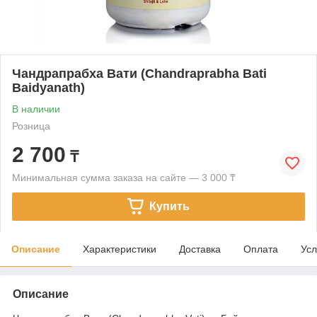
Чандрапрабха Вати (Chandraprabha Bati
Baidyanath)
В наличии
Розница
2 700
₸
Минимальная сумма заказа на сайте — 3 000 ₸
Купить
Описание
Характеристики
Доставка
Оплата
Усл
Описание