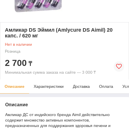
Амликар DS Эймил (Amlycure DS Aimil) 20
капс. / 620 мг
Нет в наличии
Розница
2 700
₸
Минимальная сумма заказа на сайте — 3 000 ₸
Описание
Характеристики
Доставка
Оплата
Усл
Описание
Амликар ДС от индийского бренда Aimil действительно
содержит множество активных компонентов,
предназначенных для поддержания здоровья печени и