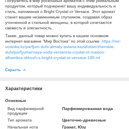
Погрузитесь в мир роскошных ароматов с этим уникальным
продуктом, который подчеркнет вашу индивидуальность и
стиль, напоминая о Bright Crystal от Versace. Этот аромат
станет вашим незаменимым спутником, создавая образ
утонченной и стильной женщины, в которой сочетаются
свежесть и элегантность.
Также, данный товар можно купить в нашем основном
интернет-магазине "Мир Востока" по этой ссылке:
https://mir-
vostoka.kz/parfjum-duhi-almaty-astana-kazahstan/zhenskie-
duhi/parfyumernaya-voda-versencia-crystal-ot-maison-
alhambra-skhozh-s-bright-crystal-ot-versace-100-ml
Скрыть
Характеристики
Основные
Вид парфюмерной
Парфюмированная вода
продукции
Тип аромата
Цветочно-древесные
Начальная нота
Гранат, Юзу