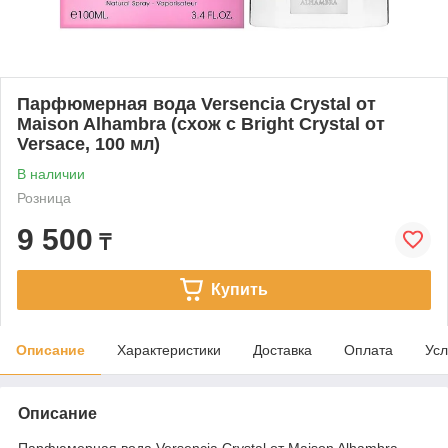
Парфюмерная вода Versencia Crystal от
Maison Alhambra (схож с Bright Crystal от
Versace, 100 мл)
В наличии
Розница
9 500
₸
Купить
Описание
Характеристики
Доставка
Оплата
Усл
Описание
Парфюмерная вода Versencia Crystal от Maison Alhambra -