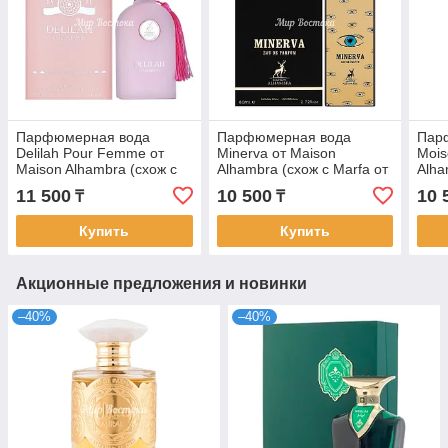
Парфюмерная вода
Парфюмерная вода
Пар
Delilah Pour Femme от
Minerva от Maison
Mois
Maison Alhambra (схож с
Alhambra (схож с Marfa от
Alha
Delina от Parfums De
Memo Paris, 100 мл)
Made
11 500
10 500
10 
₸
₸
Marly, 100 мл)
100 
Купить
Купить
Акционные предложения и новинки
–40%
–40%