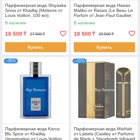
Парфюмерная вода Shiyaaka
Парфюмерная вода Hawas
Snow от Khadlaj (Meteore от
Malibu от Rasasi (Le Beau Le
Louis Vuitton, 100 мл)
Parfum от Jean Paul Gaultier,
100 мл)
В наличии
В наличии
16 500
18 500
₸
₸
27 500 ₸
29 500 ₸
Купить
Купить
–35%
–31%
Парфюмерная вода Karus
Парфюмерная вода Mishlah
Blu Spice от Khadlaj
от Lattafa (Castley от Parfums
(Imagination от Louis Vuitton,
de Marly + Spicebomb Infrared