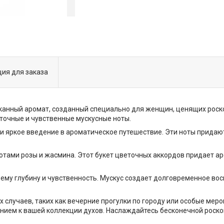
ия для заказа
ысканный аромат, созданный специально для женщин, ценящих роск
еточные и чувственные мускусные ноты.
е и яркое введение в ароматическое путешествие. Эти ноты прида
ами розы и жасмина. Этот букет цветочных аккордов придает ар
т ему глубину и чувственность. Мускус создает долговременное в
ых случаев, таких как вечерние прогулки по городу или особые мер
нием к вашей коллекции духов. Наслаждайтесь бесконечной роско