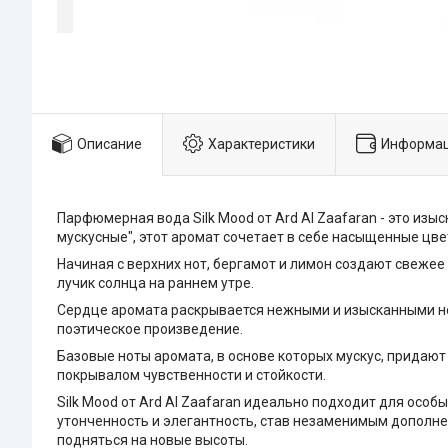
Описание
Характеристики
Информац
Парфюмерная вода Silk Mood от Ard Al Zaafaran - это из
мускусные", этот аромат сочетает в себе насыщенные цв
Начиная с верхних нот, бергамот и лимон создают свеже
лучик солнца на раннем утре.
Сердце аромата раскрывается нежными и изысканными нот
поэтическое произведение.
Базовые ноты аромата, в основе которых мускус, придаю
покрывалом чувственности и стойкости.
Silk Mood от Ard Al Zaafaran идеально подходит для особ
утонченность и элегантность, став незаменимым дополне
подняться на новые высоты.