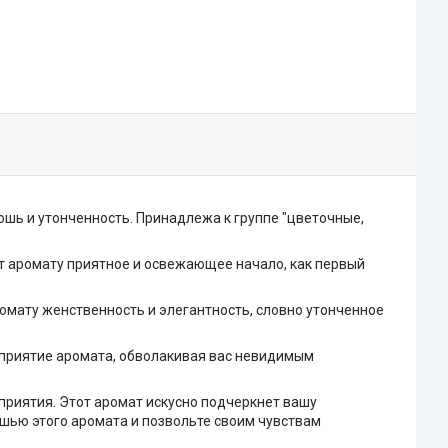
ошь и утонченность. Принадлежа к группе "цветочные,
ют аромату приятное и освежающее начало, как первый
омату женственность и элегантность, словно утонченное
осприятие аромата, обволакивая вас невидимым
оприятия. Этот аромат искусно подчеркнет вашу
шью этого аромата и позвольте своим чувствам