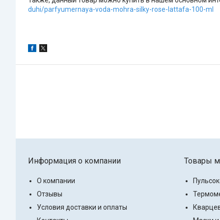
Также, данный товар можно купить в нашем основном инте
duhi/parfyumernaya-voda-mohra-silky-rose-lattafa-100-ml
Информация о компании
Товары м
О компании
Пульсо
Отзывы
Термоме
Условия доставки и оплаты
Кварцев