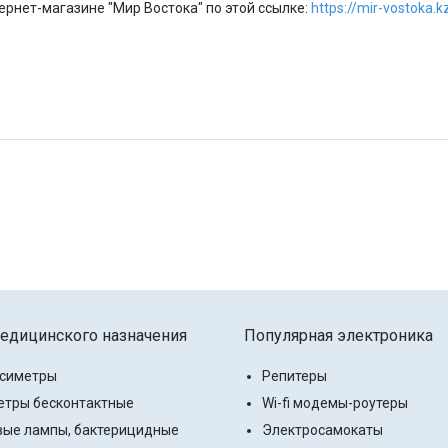
рнет-магазине "Мир Востока" по этой ссылке:
https://mir-vostoka.
едицинского назначения
Популярная электроника
ксиметры
Репитеры
тры бесконтактные
Wi-fi модемы-роутеры
ые лампы, бактерицидные
Электросамокаты