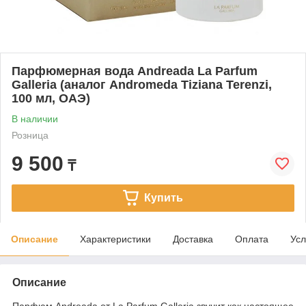
Парфюмерная вода Andreada La Parfum
Galleria (аналог Andromeda Tiziana Terenzi,
100 мл, ОАЭ)
В наличии
Розница
9 500
₸
Купить
Описание
Характеристики
Доставка
Оплата
Усл
Описание
Парфюм Andreada от La Parfum Galleria звучит как настоящее