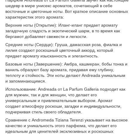
шедевр в мире унисекс ароматов, сочетающий в себе
восточные и цветочные ноты. Вот краткое описание основных
характеристик этого аромата:
Верхние ноты (Открытие): Иланг-иланг придает аромату
загадочную сладость и экзотический шарм, в то время как
бергамот добавляет свежести и легкости.
Средние ноты (Сердце): Груша, дамасская роза, фиалка и
лилия создают роскошный цветочный аккорд, который
придает аромату изысканность и элегантность.
Базовые ноты (Завершение): Амбра, кашмеран, бобы тонка и
ваниль образуют базу аромата, придавая ему глубину,
теплоту и стойкость. Эти ноты делают Andreada уникальным
и запоминающимся.
Использование: Andreada от La Parfum Galleria подходит как
для мужчин, так и для женщин, что делает его
универсальным и привлекательным выбором. Аромат
создает атмосферу роскоши, загадки и индивидуальности,
подчеркивая стиль своего обладателя.
Сравнение с Andromeda Tiziana Terenzi указывает на высокое
качество и уникальность этого парфюма, что делает его
идеальным для ценителей эксклюзивных и роскошных