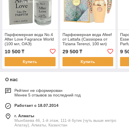
Парфюмерная вода No.4
Парфюмерная вода Afeef
Пар
After Love Fagrance World
от Lattafa (Cassiopea от
Esse
(100 мл, ОАЭ)
Tiziana Terenzi, 100 мл)
Parf
ОАЭ
10 500
29 500
9 5
₸
₸
Купить
Купить
О нас
Рейтинг не сформирован
Менее 5 отзывов за последний год
Работает с 18.07.2014
г. Алматы
Мынбаева 46, 1-й этаж, 111-й бутик (чуть выше метро
Алатау), Алматы, Казахстан