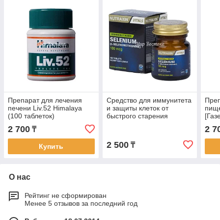
Препарат для лечения
Средство для иммунитета
Преп
печени Liv.52 Himalaya
и защиты клеток от
пищ
(100 таблеток)
быстрого старения
[Газ
Selenium Nutraxin (100
табл
2 700
2 7
₸
таблеток, Турция)
2 500
₸
Купить
О нас
Рейтинг не сформирован
Менее 5 отзывов за последний год