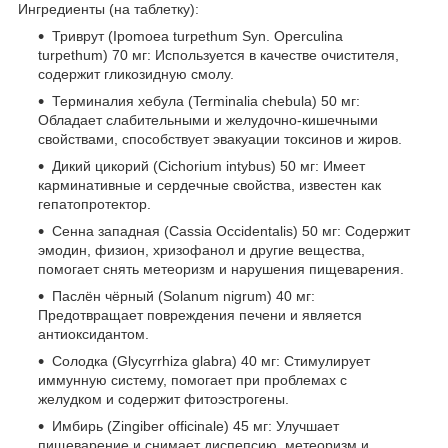
Ингредиенты (на таблетку):
Триврут (Ipomoea turpethum Syn. Operculina
turpethum) 70 мг: Используется в качестве очистителя,
содержит гликозидную смолу.
Терминалия хебула (Terminalia chebula) 50 мг:
Обладает слабительными и желудочно-кишечными
свойствами, способствует эвакуации токсинов и жиров.
Дикий цикорий (Cichorium intybus) 50 мг: Имеет
карминативные и сердечные свойства, известен как
гепатопротектор.
Сенна западная (Cassia Occidentalis) 50 мг: Содержит
эмодин, физион, хризофанол и другие вещества,
помогает снять метеоризм и нарушения пищеварения.
Паслён чёрный (Solanum nigrum) 40 мг:
Предотвращает повреждения печени и является
антиоксидантом.
Солодка (Glycyrrhiza glabra) 40 мг: Стимулирует
иммунную систему, помогает при проблемах с
желудком и содержит фитоэстрогены.
Имбирь (Zingiber officinale) 45 мг: Улучшает
пищеварение и снимает диспепсию, метеоризм и