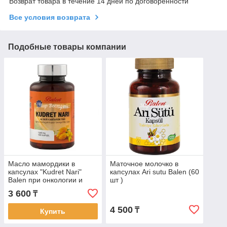
Возврат товара в течение 14 дней по договоренности
Все условия возврата
Подобные товары компании
Масло мамордики в
Маточное молочко в
капсулах "Kudret Nari"
капсулах Ari sutu Balen (60
Balen при онкологии и
шт )
сахарном диабете (100
3 600
₸
капсул)
4 500
₸
Купить