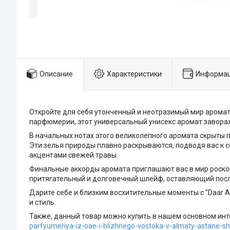
Описание
Характеристики
Информац
Откройте для себя утонченный и неотразимый мир аромато
парфюмерии, этот универсальный унисекс аромат завора
В начальных нотах этого великолепного аромата скрыты
Эти зелья природы плавно раскрываются, подводя вас к
акцентами свежей травы.
Финальные аккорды аромата приглашают вас в мир роскоши
притягательный и долговечный шлейф, оставляющий посл
Дарите себе и близким восхитительные моменты с "Daar 
и стиль.
Также, данный товар можно купить в нашем основном инте
parfyumeriya-iz-oae-i-blizhnego-vostoka-v-almaty-astane-