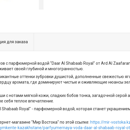
ия для заказа
в с парфюмерной водой "Daar Al Shabaab Royal" от Ard Al Zaafara
живает своей глубиной и многогранностью.
 пикантные оттенки зубровки душистой, дополненные свежестью я
 сердцу аромата, где доминируют чистые и оживляющие нюансы зе
 с нотами мягкой кожи, сладких бобов тонка, загадочной серой а
е себя теплое впечатление.
Al Shabaab Royal" - парфюмерной водой, которая станет украшени
рнет-магазине "Мир Востока" по этой ссылке:
https://mir-vostoka.
shymkente-kazakhstane/parfyumernaya-voda-daar-al-shabaab-royal-ot