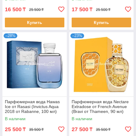
16 500
17 500
₸
₸
25 500 ₸
25 500 ₸
Купить
Купить
–28%
–23%
Парфюмерная вода Hawas
Парфюмерная вода Nectare
Ice от Rasasi (Invictus Aqua
Extradose от French Avenue
2018 от Rabanne, 100 мл)
(Bravi от Thameen, 90 мл)
В наличии
В наличии
25 500
27 500
₸
₸
35 500 ₸
35 500 ₸