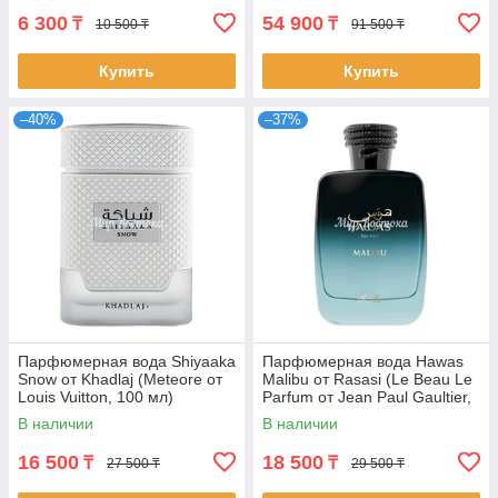
6 300
54 900
₸
₸
10 500 ₸
91 500 ₸
Купить
Купить
–40%
–37%
Парфюмерная вода Shiyaaka
Парфюмерная вода Hawas
Snow от Khadlaj (Meteore от
Malibu от Rasasi (Le Beau Le
Louis Vuitton, 100 мл)
Parfum от Jean Paul Gaultier,
100 мл)
В наличии
В наличии
16 500
18 500
₸
₸
27 500 ₸
29 500 ₸