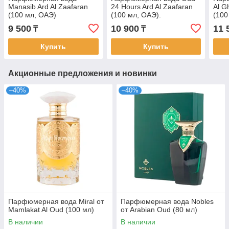
Manasib Ard Al Zaafaran
24 Hours Ard Al Zaafaran
Al G
(100 мл, ОАЭ)
(100 мл, ОАЭ).
(100
Аналог Tom Ford Black
9 500
10 900
11 
₸
₸
Orhid.
Купить
Купить
Акционные предложения и новинки
–40%
–40%
Парфюмерная вода Miral от
Парфюмерная вода Nobles
Mamlakat Al Oud (100 мл)
от Arabian Oud (80 мл)
В наличии
В наличии