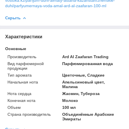
vostoka.kz/parfjum-duhi-almaty-astana-kazahstan/zhenskie-
duhi/parfyumernaya-voda-amal-ard-al-zaafaran-100-ml
Скрыть
Характеристики
Основные
Производитель
Ard Al Zaafaran Trading
Вид парфюмерной
Парфюмированная вода
продукции
Тип аромата
Цветочные, Сладкие
Начальная нота
Апельсиновый цвет,
Малина
Нота сердца
Жасмин, Тубероза
Конечная нота
Молоко
Объем
100 мл
Страна производитель
Объединённые Арабские
Эмираты