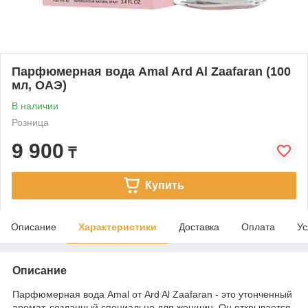
Парфюмерная вода Amal Ard Al Zaafaran (100
мл, ОАЭ)
В наличии
Розница
9 900
₸
Купить
Описание
Характеристики
Доставка
Оплата
Ус
Описание
Парфюмерная вода Amal от Ard Al Zaafaran - это утонченный
аромат, созданный специально для женщин. Он открывается