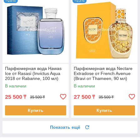
–28%
–23%
Парфюмерная вода Hawas
Парфюмерная вода Nectare
Ice от Rasasi (Invictus Aqua
Extradose от French Avenue
2018 от Rabanne, 100 мл)
(Bravi от Thameen, 90 мл)
В наличии
В наличии
25 500
27 500
₸
₸
35 500 ₸
35 500 ₸
Купить
Купить
Показать ещё