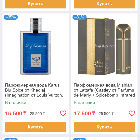
Купить
Купить
–35%
–31%
Парфюмерная вода Karus
Парфюмерная вода Mishlah
Blu Spice от Khadlaj
от Lattafa (Castley от Parfums
(Imagination от Louis Vuitton,
de Marly + Spicebomb Infrared
100 мл)
от Viktor&Rolf, 100 мл)
В наличии
В наличии
16 500
17 500
₸
₸
25 500 ₸
25 500 ₸
Купить
Купить